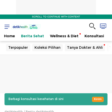
SCROLL TO CONTINUE WITH CONTENT
Home
Berita Sehat
Wellness & Diet
Konsultasi
Terpopuler
Koleksi Pilihan
Tanya Dokter & Ahli
T
Berbagi konsultasi kesehatan di sini
Kirim
detikHealth
Berita detikHealth