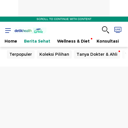
SCROLL TO CONTINUE WITH CONTENT
Home
Berita Sehat
Wellness & Diet
Konsultasi
Terpopuler
Koleksi Pilihan
Tanya Dokter & Ahli
T