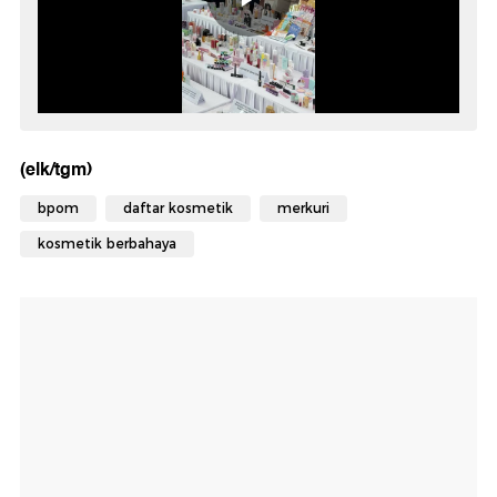
(elk/tgm)
bpom
daftar kosmetik
merkuri
kosmetik berbahaya