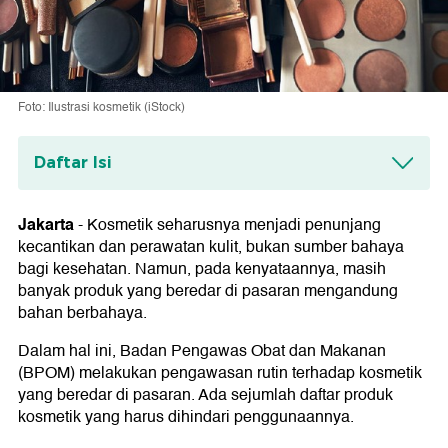
Foto: Ilustrasi kosmetik (iStock)
Daftar Isi
Daftar Kosmetik Tidak Layak Pakai Terbaru
Menurut BPOM
Jakarta
-
Kosmetik seharusnya menjadi penunjang
kecantikan dan perawatan kulit, bukan sumber bahaya
Bahaya Menggunakan Bahan Berbahaya
bagi kesehatan. Namun, pada kenyataannya, masih
dalam Kosmetik
banyak produk yang beredar di pasaran mengandung
Merkuri
bahan berbahaya.
Asam Retinoat
Hidrokuinon
Dalam hal ini, Badan Pengawas Obat dan Makanan
Timbal
(BPOM) melakukan pengawasan rutin terhadap kosmetik
Pewarna Merah K10
yang beredar di pasaran. Ada sejumlah daftar produk
Cara Mengecek Keamanan Produk Kosmetik
kosmetik yang harus dihindari penggunaannya.