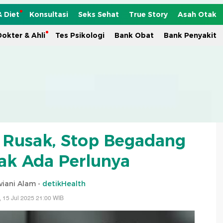
& Diet
Konsultasi
Seks Sehat
True Story
Asah Otak
okter & Ahli
Tes Psikologi
Bank Obat
Bank Penyakit
k Rusak, Stop Begadang
ak Ada Perlunya
viani Alam -
detikHealth
, 15 Jul 2025 21:00 WIB