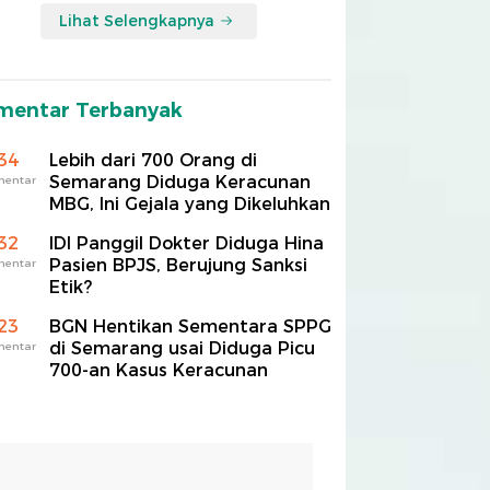
Lihat Selengkapnya
mentar Terbanyak
34
Lebih dari 700 Orang di
Semarang Diduga Keracunan
mentar
MBG, Ini Gejala yang Dikeluhkan
32
IDI Panggil Dokter Diduga Hina
Pasien BPJS, Berujung Sanksi
mentar
Etik?
23
BGN Hentikan Sementara SPPG
di Semarang usai Diduga Picu
mentar
700-an Kasus Keracunan