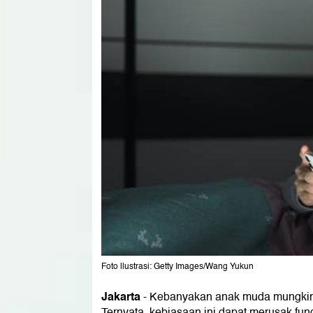
Foto llustrasi: Getty Images/Wang Yukun
Jakarta
-
Kebanyakan anak muda mungkin l
Ternyata, kebiasaan ini dapat merusak fung