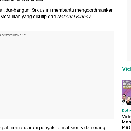
lus tidur-bangun. Siklus ini membantu mengoordinasikan
r McMullan yang dikutip dari
National Kidney
ADVERTISEMENT
Vi
Deti
Vide
Mem
apat memengaruhi penyakit ginjal kronis dan orang
Mas