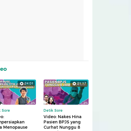
deo
24:01
21:17
k Sore
Detik Sore
o:
Video: Nakes Hina
persiapkan
Pasien BPJS yang
a Menopause
Curhat Nunggu 8