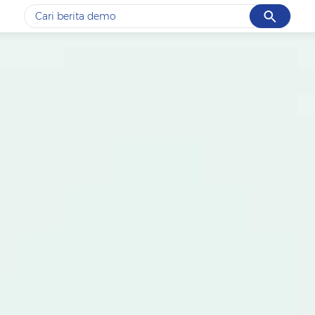
Cancel
Yang sedang ramai dicari
#1
piala presiden 2026
#2
prabowo
#3
gempa hari ini
#4
demo
#5
iran
Promoted
Terakhir yang dicari
Loading...