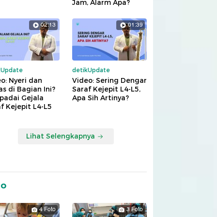
Jam, Alarm Apa?
02:13
01:39
kUpdate
detikUpdate
o: Nyeri dan
Video: Sering Dengar
s di Bagian Ini?
Saraf Kejepit L4-L5,
padai Gejala
Apa Sih Artinya?
f Kejepit L4-L5
Lihat Selengkapnya
to
4 Foto
3 Foto