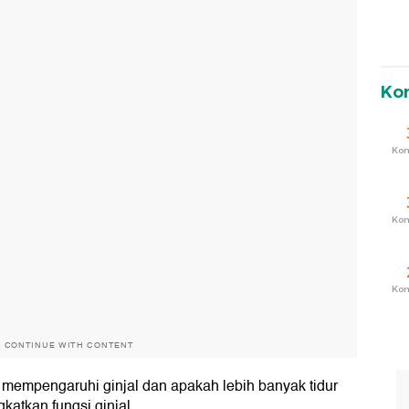
Ko
Ko
Ko
Ko
O CONTINUE WITH CONTENT
mempengaruhi ginjal dan apakah lebih banyak tidur
katkan fungsi ginjal.