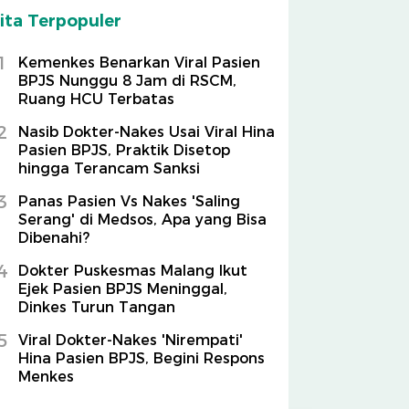
ita Terpopuler
1
Kemenkes Benarkan Viral Pasien
BPJS Nunggu 8 Jam di RSCM,
Ruang HCU Terbatas
2
Nasib Dokter-Nakes Usai Viral Hina
Pasien BPJS, Praktik Disetop
hingga Terancam Sanksi
3
Panas Pasien Vs Nakes 'Saling
Serang' di Medsos, Apa yang Bisa
Dibenahi?
4
Dokter Puskesmas Malang Ikut
Ejek Pasien BPJS Meninggal,
Dinkes Turun Tangan
5
Viral Dokter-Nakes 'Nirempati'
Hina Pasien BPJS, Begini Respons
Menkes