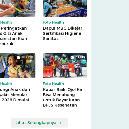
 Health
Foto Health
 Peringatkan
Dapur MBG Dikejar
is Gizi Anak
Sertifikasi Higiene
hanistan Kian
Sanitasi
buruk
10 Foto
7 Foto
 Health
Foto Health
ungi Anak dari
Kabar Baik! Ojol Kini
akit Menular,
Bisa Menabung
S 2026 Dimulai
untuk Bayar Iuran
BPJS Kesehatan
Lihat Selengkapnya