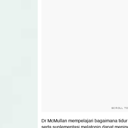
SCROLL T
Dr McMullan mempelajari bagaimana tidur 
serta suplementasi melatonin dapat mening