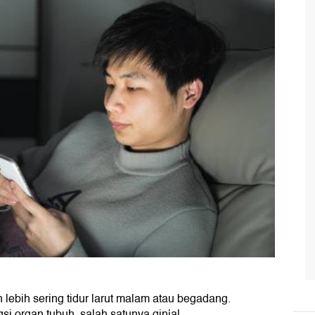
ebih sering tidur larut malam atau begadang.
si organ tubuh, salah satunya ginjal.