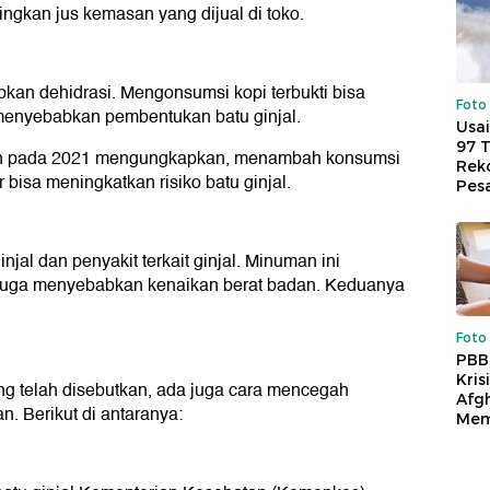
ingkan jus kemasan yang dijual di toko.
kan dehidrasi. Mengonsumsi kopi terbukti bisa
Foto
menyebabkan pembentukan batu ginjal.
Usai
97 
tion pada 2021 mengungkapkan, menambah konsumsi
Reko
 bisa meningkatkan risiko batu ginjal.
Pes
injal dan penyakit terkait ginjal. Minuman ini
juga menyebabkan kenaikan berat badan. Keduanya
Foto
PBB
Kris
g telah disebutkan, ada juga cara mencegah
Afg
n. Berikut di antaranya:
Mem