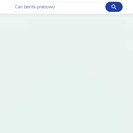
Cancel
Yang sedang ramai dicari
#1
data live draw sgp
#2
kebakaran
#3
prabowo
#4
iran
#5
gempa hari ini
Promoted
Terakhir yang dicari
Loading...