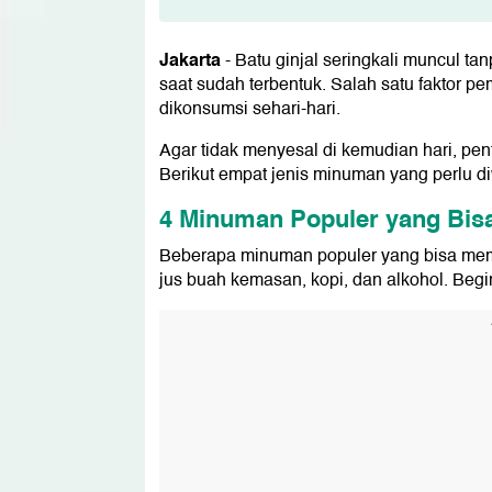
4 Minuman Populer yang Bisa Mem
1. Minuman Berkarbonasi
Jakarta
-
Batu ginjal seringkali muncul ta
2. Jus Buah Kemasan
saat sudah terbentuk. Salah satu faktor p
3. Kopi
dikonsumsi sehari-hari.
4. Alkohol
Agar tidak menyesal di kemudian hari, pe
Cara Mencegah Batu Ginjal
Berikut empat jenis minuman yang perlu di
1. Minum Cukup Air Putih
2. Kurangi Natrium
4 Minuman Populer yang Bisa
3. Konsumsi Makanan Kaya Kalsium
4. Batasi Konsumsi Protein Hewani
Beberapa minuman populer yang bisa memi
jus buah kemasan, kopi, dan alkohol. Begi