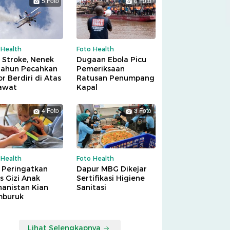
5 Foto
6 Foto
 Health
Foto Health
 Stroke, Nenek
Dugaan Ebola Picu
Tahun Pecahkan
Pemeriksaan
r Berdiri di Atas
Ratusan Penumpang
awat
Kapal
4 Foto
3 Foto
 Health
Foto Health
 Peringatkan
Dapur MBG Dikejar
is Gizi Anak
Sertifikasi Higiene
hanistan Kian
Sanitasi
buruk
Lihat Selengkapnya