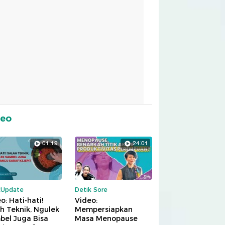
deo
01:19
24:01
kUpdate
Detik Sore
o: Hati-hati!
Video:
h Teknik, Ngulek
Mempersiapkan
bel Juga Bisa
Masa Menopause