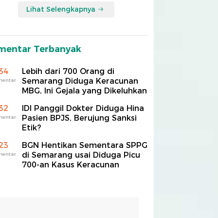
Lihat Selengkapnya
mentar Terbanyak
34
Lebih dari 700 Orang di
Semarang Diduga Keracunan
mentar
MBG, Ini Gejala yang Dikeluhkan
32
IDI Panggil Dokter Diduga Hina
Pasien BPJS, Berujung Sanksi
mentar
Etik?
23
BGN Hentikan Sementara SPPG
di Semarang usai Diduga Picu
mentar
700-an Kasus Keracunan