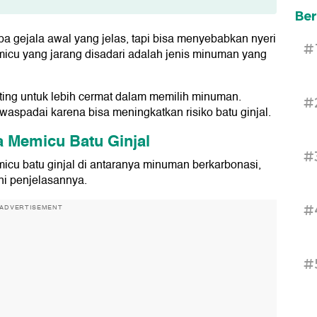
icu Batu Ginjal
Ber
npa gejala awal yang jelas, tapi bisa menyebabkan nyeri
#
emicu yang jarang disadari adalah jenis minuman yang
nting untuk lebih cermat dalam memilih minuman.
#
waspadai karena bisa meningkatkan risiko batu ginjal.
 Memicu Batu Ginjal
#
cu batu ginjal di antaranya minuman berkarbonasi,
ni penjelasannya.
#
ADVERTISEMENT
#