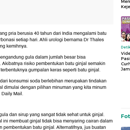
Mem
Keje
ang pria berusia 40 tahun dari India mengalami batu
bonasi setiap hari. Ahli urologi bernama Dr Thales
ung kemihnya.
Deti
Vide
engandung gula dalam jumlah besar bisa
Pas
 Akibatnya risiko pembentukan batu ginjal semakin
Cur
terbentuknya gumpalan keras seperti batu ginjal.
Jam
dari konsumsi soda berlebihan merupakan tindakan
al dimulai dengan pilihan minuman yang kita minum
 Daily Mail.
la dan sirup yang sangat tidak sehat untuk ginjal.
Fo
l ini membuat ginjal tidak bisa menyaring cairan dalam
pembentukan batu ginjal. Alternatifnya, jus buatan