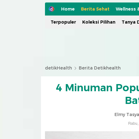
Home
Berita Sehat
Wellness 
Terpopuler
Koleksi Pilihan
Tanya D
detikHealth
Berita Detikhealth
4 Minuman Popu
Ba
Elmy Tasya
Rabu, 