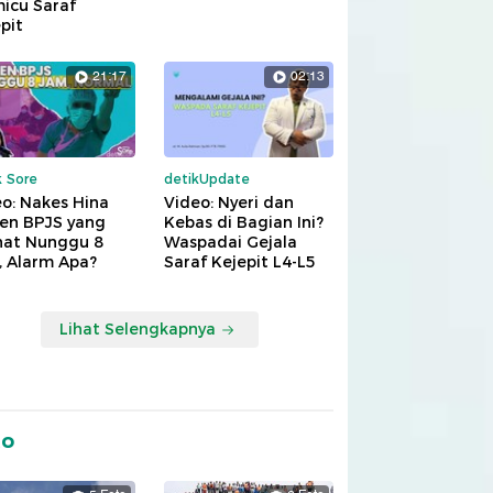
icu Saraf
pit
21:17
02:13
k Sore
detikUpdate
o: Nakes Hina
Video: Nyeri dan
ien BPJS yang
Kebas di Bagian Ini?
hat Nunggu 8
Waspadai Gejala
, Alarm Apa?
Saraf Kejepit L4-L5
Lihat Selengkapnya
to