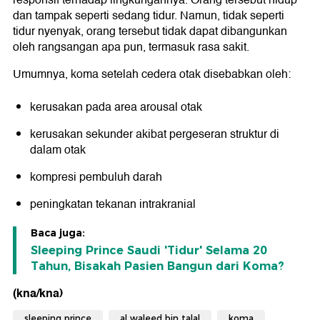
responsif terhadap lingkungannya. Orang tersebut hidup
dan tampak seperti sedang tidur. Namun, tidak seperti
tidur nyenyak, orang tersebut tidak dapat dibangunkan
oleh rangsangan apa pun, termasuk rasa sakit.
Umumnya, koma setelah cedera otak disebabkan oleh:
kerusakan pada area arousal otak
kerusakan sekunder akibat pergeseran struktur di
dalam otak
kompresi pembuluh darah
peningkatan tekanan intrakranial
Baca juga:
Sleeping Prince Saudi 'Tidur' Selama 20
Tahun, Bisakah Pasien Bangun dari Koma?
(kna/kna)
sleeping prince
al waleed bin talal
koma