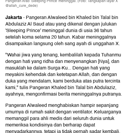
Pangeran Arab 'Sleeping Prince' meninggal. (Foto: Tangkapan layar X
@allah_cure_dede)
Jakarta
-
Pangeran Alwaleed bin Khaled bin Talal bin
Abdulaziz Al Saud atau yang dikenal dengan julukan
'Sleeping Prince' meninggal dunia di usia 36 tahun
setelah koma selama 20 tahun. Kabar meninggalnya
disampaikan langsung oleh sang ayah di unggahan X.
"Wahai jiwa yang tenang, kembalilah kepada Tuhanmu
dengan hati yang ridha dan menyenangkan [Nya], dan
masuklah ke dalam Surga-Ku... Dengan hati yang
meyakini kehendak dan ketetapan Allah, dan dengan
duka yang mendalam, kami berduka atas putra tercinta
kami," tulis Pangeran Khaled bin Talal bin Abdulaziz,
ayahnya, mengonfirmasi berita meninggalnya putranya.
Pangeran Alwaleed menghabiskan hampir sepanjang
umurnya di rumah sakit dengan ventilator. Keluarganya
memanggil para ahli medis dari seluruh dunia untuk
memeriksa kondisinya dan berharap dapat
menyadarkannya, tetapi ia tidak pernah sadar kembali.