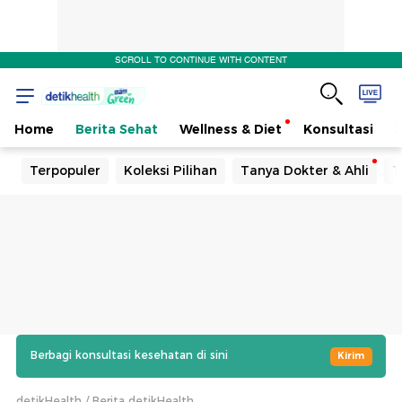
SCROLL TO CONTINUE WITH CONTENT
Home
Berita Sehat
Wellness & Diet
Konsultasi
Terpopuler
Koleksi Pilihan
Tanya Dokter & Ahli
T
Berbagi konsultasi kesehatan di sini
Kirim
detikHealth
Berita detikHealth