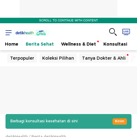
SCROLL TO CONTINUE WITH CONTENT
Home
Berita Sehat
Wellness & Diet
Konsultasi
Terpopuler
Koleksi Pilihan
Tanya Dokter & Ahli
T
Berbagi konsultasi kesehatan di sini
Kirim
detikHealth
Berita detikHealth