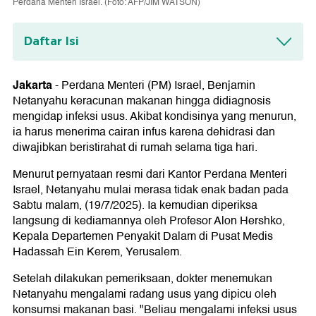
Perdana Menteri Israel. (Foto: AFP/JIM WATSON)
Daftar Isi
Riwayat Kesehatan Netanyahu
Jakarta
-
Perdana Menteri (PM) Israel, Benjamin
Netanyahu keracunan makanan hingga didiagnosis
mengidap infeksi usus. Akibat kondisinya yang menurun,
ia harus menerima cairan infus karena dehidrasi dan
diwajibkan beristirahat di rumah selama tiga hari.
Menurut pernyataan resmi dari Kantor Perdana Menteri
Israel, Netanyahu mulai merasa tidak enak badan pada
Sabtu malam, (19/7/2025). Ia kemudian diperiksa
langsung di kediamannya oleh Profesor Alon Hershko,
Kepala Departemen Penyakit Dalam di Pusat Medis
Hadassah Ein Kerem, Yerusalem.
Setelah dilakukan pemeriksaan, dokter menemukan
Netanyahu mengalami radang usus yang dipicu oleh
konsumsi makanan basi. "Beliau mengalami infeksi usus