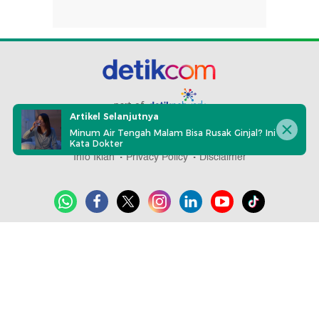
part of
Artikel Selanjutnya
Minum Air Tengah Malam Bisa Rusak Ginjal? Ini
Redaksi
Pedoman Media Siber
Karir
Kotak Pos
Kata Dokter
Info Iklan
Privacy Policy
Disclaimer
Download aplikasi detikcom
Copyright @ 2026 detikcom, All right reserved