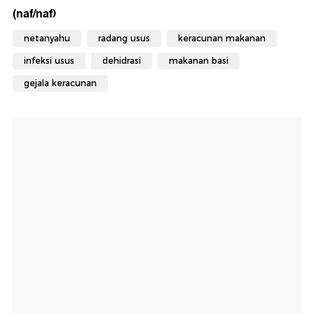
(naf/naf)
netanyahu
radang usus
keracunan makanan
infeksi usus
dehidrasi
makanan basi
gejala keracunan