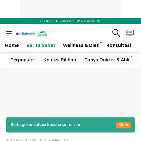
SCROLL TO CONTINUE WITH CONTENT
Home
Berita Sehat
Wellness & Diet
Konsultasi
Terpopuler
Koleksi Pilihan
Tanya Dokter & Ahli
T
Berbagi konsultasi kesehatan di sini
Kirim
detikHealth
Berita detikHealth