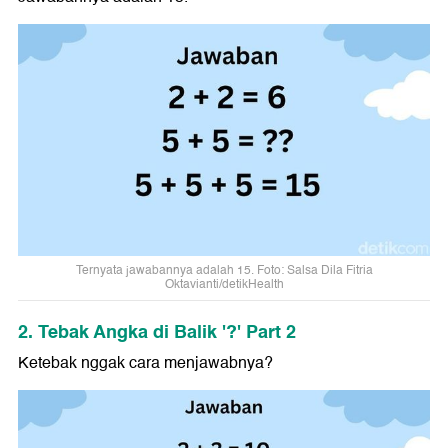
Ternyata jawabannya adalah 15. Foto: Salsa Dila Fitria
Oktavianti/detikHealth
2. Tebak Angka di Balik '?' Part 2
Ketebak nggak cara menjawabnya?