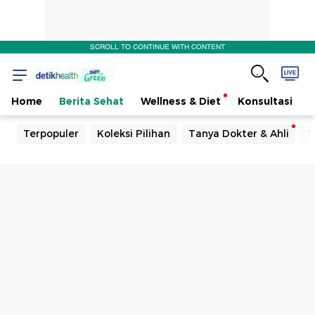
SCROLL TO CONTINUE WITH CONTENT
Home
Berita Sehat
Wellness & Diet
Konsultasi
Terpopuler
Koleksi Pilihan
Tanya Dokter & Ahli
T