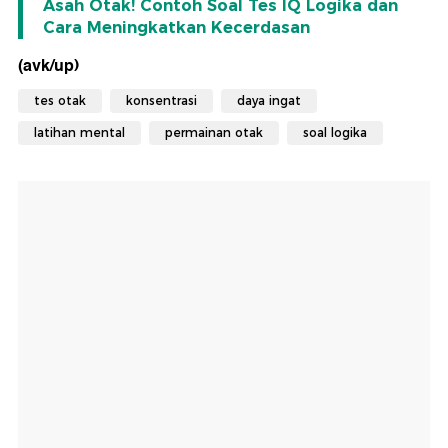
Asah Otak! Contoh Soal Tes IQ Logika dan
Cara Meningkatkan Kecerdasan
(avk/up)
tes otak
konsentrasi
daya ingat
latihan mental
permainan otak
soal logika