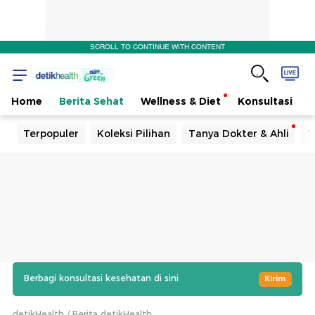
SCROLL TO CONTINUE WITH CONTENT
Home
Berita Sehat
Wellness & Diet
Konsultasi
Terpopuler
Koleksi Pilihan
Tanya Dokter & Ahli
T
Berbagi konsultasi kesehatan di sini
Kirim
detikHealth
Berita detikHealth