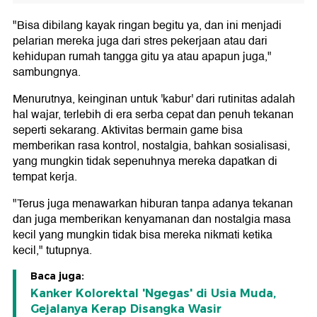
"Bisa dibilang kayak ringan begitu ya, dan ini menjadi
pelarian mereka juga dari stres pekerjaan atau dari
kehidupan rumah tangga gitu ya atau apapun juga,"
sambungnya.
Menurutnya, keinginan untuk 'kabur' dari rutinitas adalah
hal wajar, terlebih di era serba cepat dan penuh tekanan
seperti sekarang. Aktivitas bermain game bisa
memberikan rasa kontrol, nostalgia, bahkan sosialisasi,
yang mungkin tidak sepenuhnya mereka dapatkan di
tempat kerja.
"Terus juga menawarkan hiburan tanpa adanya tekanan
dan juga memberikan kenyamanan dan nostalgia masa
kecil yang mungkin tidak bisa mereka nikmati ketika
kecil," tutupnya.
Baca juga:
Kanker Kolorektal 'Ngegas' di Usia Muda,
Gejalanya Kerap Disangka Wasir