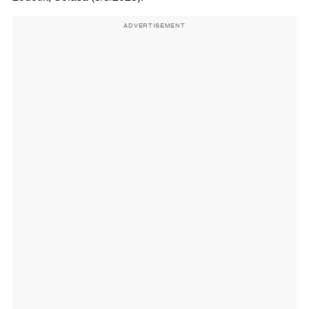
ADVERTISEMENT