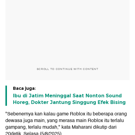
SCROLL TO CONTINUE WITH CONTENT
Baca juga:
Ibu di Jatim Meninggal Saat Nonton Sound
Horeg, Dokter Jantung Singgung Efek Bising
"Sebenernya kan kalau game Roblox itu beberapa orang
dewasa juga main, yang merasa main Roblox itu terlalu
gampang, terlalu mudah," kata Maharani dikutip dari
20detik, Selasa (5/8/2025).