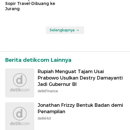
Sopir Travel-Dibuang ke
Jurang
Selengkapnya
Berita detikcom Lainnya
Rupiah Menguat Tajam Usai
Prabowo Usulkan Destry Damayanti
Jadi Gubernur BI
detikFinance
Jonathan Frizzy Bentuk Badan demi
Penampilan
detikHot