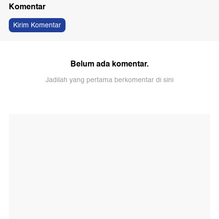
Komentar
Kirim Komentar
Belum ada komentar.
Jadilah yang pertama berkomentar di sini