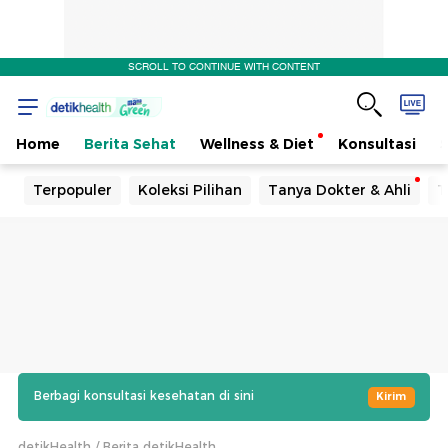
SCROLL TO CONTINUE WITH CONTENT
Home
Berita Sehat
Wellness & Diet
Konsultasi
Terpopuler
Koleksi Pilihan
Tanya Dokter & Ahli
T
Berbagi konsultasi kesehatan di sini
Kirim
detikHealth
Berita detikHealth