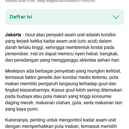
ilustrasi buah (Foto: Getty Images/GANNAMARTYSHEVA)
Daftar Isi
Buah yang Aman Dikonsumsi
1. Buah Citrus
Jakarta
-
Gout atau penyakit asam urat adalah kondisi
2. Alpukat
yang terjadi ketika kadar asam urat (uric acid) dalam
3. Ceri
darah terlalu tinggi, sehingga membentuk kristal pada
Buah yang Sebaiknya Dihindari
persendian. Hal ini dapat memicu nyeri hebat, bengkak,
dan peradangan yang mengganggu aktivitas sehari-hari.
1. Kismis
2. Apel
Meskipun ada berbagai penyebab yang mungkin terlibat,
3. Sawo
termasuk faktor genetik dan kondisi medis tertentu, pola
makan memiliki pengaruh langsung terhadap gout dan
tingkat keparahannya. Kasus gout lebih sering ditemukan
pada budaya atau pola makan yang tinggi konsumsi
daging merah, makanan olahan, gula, serta makanan lain
yang kaya purin.
Karenanya, penting untuk mengontrol kadar asam urat
dengan memperhatikan pola makan, termasuk memilih