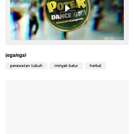
(ega/ega)
perawatan tubuh
minyak balur
herbal