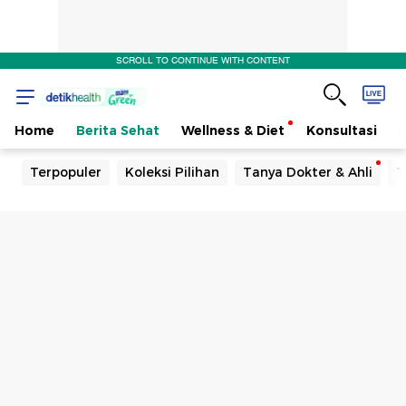
SCROLL TO CONTINUE WITH CONTENT
Home
Berita Sehat
Wellness & Diet
Konsultasi
Terpopuler
Koleksi Pilihan
Tanya Dokter & Ahli
T