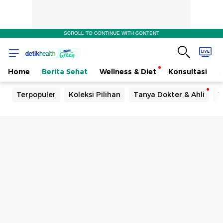
SCROLL TO CONTINUE WITH CONTENT
Home
Berita Sehat
Wellness & Diet
Konsultasi
Terpopuler
Koleksi Pilihan
Tanya Dokter & Ahli
T