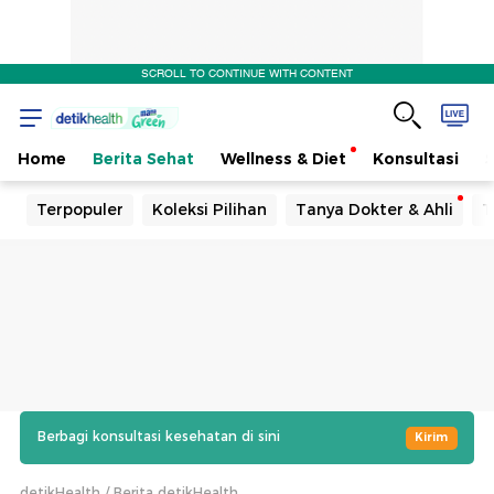
SCROLL TO CONTINUE WITH CONTENT
Home
Berita Sehat
Wellness & Diet
Konsultasi
Terpopuler
Koleksi Pilihan
Tanya Dokter & Ahli
T
Berbagi konsultasi kesehatan di sini
Kirim
detikHealth
Berita detikHealth