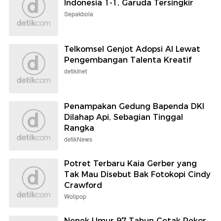
Indonesia 1-1, Garuda Tersingkir
Sepakbola
Telkomsel Genjot Adopsi AI Lewat
Pengembangan Talenta Kreatif
detikInet
Penampakan Gedung Bapenda DKI
Dilahap Api, Sebagian Tinggal
Rangka
detikNews
Potret Terbaru Kaia Gerber yang
Tak Mau Disebut Bak Fotokopi Cindy
Crawford
Wolipop
Nenek Umur 97 Tahun Cetak Rekor