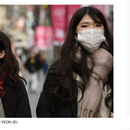
NG YEON-JE)