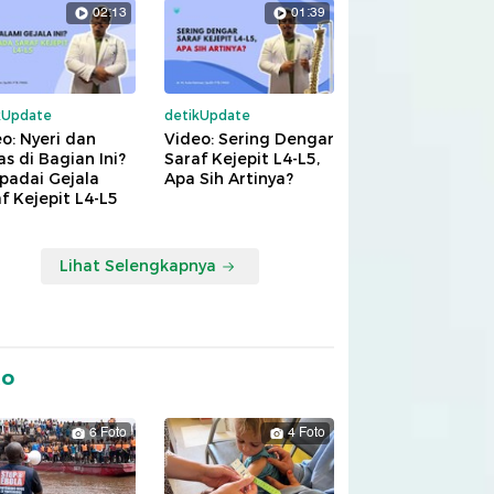
02:13
01:39
kUpdate
detikUpdate
o: Nyeri dan
Video: Sering Dengar
s di Bagian Ini?
Saraf Kejepit L4-L5,
padai Gejala
Apa Sih Artinya?
f Kejepit L4-L5
Lihat Selengkapnya
to
6 Foto
4 Foto