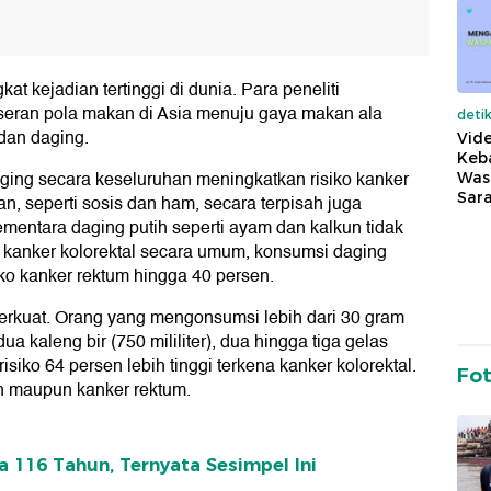
kat kejadian tertinggi di dunia. Para peneliti
seran pola makan di Asia menuju gaya makan ala
deti
 dan daging.
Vide
Keba
ing secara keseluruhan meningkatkan risiko kanker
Was
Sara
n, seperti sosis dan ham, secara terpisah juga
mentara daging putih seperti ayam dan kalkun tidak
kanker kolorektal secara umum, konsumsi daging
iko kanker rektum hingga 40 persen.
ko terkuat. Orang yang mengonsumsi lebih dari 30 gram
ua kaleng bir (750 mililiter), dua hingga tiga gelas
risiko 64 persen lebih tinggi terkena kanker kolorektal.
Fo
on maupun kanker rektum.
 116 Tahun, Ternyata Sesimpel Ini