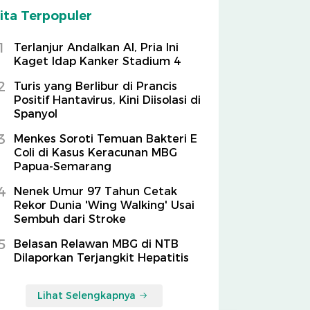
ita Terpopuler
1
Terlanjur Andalkan AI, Pria Ini
Kaget Idap Kanker Stadium 4
2
Turis yang Berlibur di Prancis
Positif Hantavirus, Kini Diisolasi di
Spanyol
3
Menkes Soroti Temuan Bakteri E
Coli di Kasus Keracunan MBG
Papua-Semarang
4
Nenek Umur 97 Tahun Cetak
Rekor Dunia 'Wing Walking' Usai
Sembuh dari Stroke
5
Belasan Relawan MBG di NTB
Dilaporkan Terjangkit Hepatitis
Lihat Selengkapnya