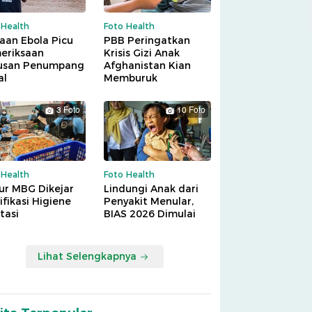
 Health
Foto Health
aan Ebola Picu
PBB Peringatkan
eriksaan
Krisis Gizi Anak
usan Penumpang
Afghanistan Kian
al
Memburuk
3 Foto
10 Foto
 Health
Foto Health
ur MBG Dikejar
Lindungi Anak dari
ifikasi Higiene
Penyakit Menular,
tasi
BIAS 2026 Dimulai
Lihat Selengkapnya