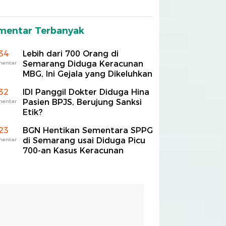
mentar Terbanyak
34
Lebih dari 700 Orang di
Semarang Diduga Keracunan
mentar
MBG, Ini Gejala yang Dikeluhkan
32
IDI Panggil Dokter Diduga Hina
Pasien BPJS, Berujung Sanksi
mentar
Etik?
23
BGN Hentikan Sementara SPPG
di Semarang usai Diduga Picu
mentar
700-an Kasus Keracunan