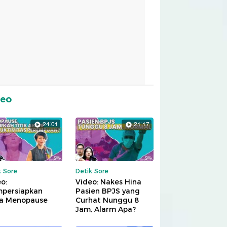
deo
24:01
21:17
k Sore
Detik Sore
o:
Video: Nakes Hina
persiapkan
Pasien BPJS yang
a Menopause
Curhat Nunggu 8
Jam, Alarm Apa?