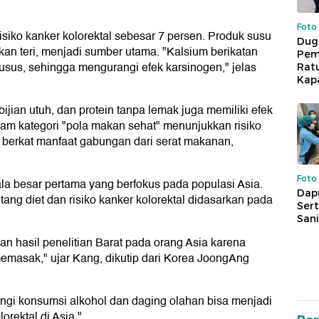
Foto
siko kanker kolorektal sebesar 7 persen. Produk susu
Dug
ikan teri, menjadi sumber utama. "Kalsium berikatan
Pem
us, sehingga mengurangi efek karsinogen," jelas
Rat
Kap
ijian utuh, dan protein tanpa lemak juga memiliki efek
m kategori "pola makan sehat" menunjukkan risiko
, berkat manfaat gabungan dari serat makanan,
Foto
ala besar pertama yang berfokus pada populasi Asia.
Dap
ang diet dan risiko kanker kolorektal didasarkan pada
Sert
Sani
an hasil penelitian Barat pada orang Asia karena
masak," ujar Kang, dikutip dari Korea JoongAng
ngi konsumsi alkohol dan daging olahan bisa menjadi
orektal di Asia."