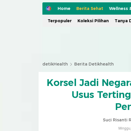
Home
Berita Sehat
Wellness 
Terpopuler
Koleksi Pilihan
Tanya D
detikHealth
Berita Detikhealth
Korsel Jadi Nega
Usus Terting
Pe
Suci Risanti
Minggu,