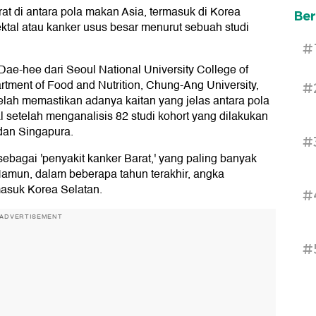
t di antara pola makan Asia, termasuk di Korea
Ber
ektal atau kanker usus besar menurut sebuah studi
#
Dae-hee dari Seoul National University College of
tment of Food and Nutrition, Chung-Ang University,
#
ah memastikan adanya kaitan yang jelas antara pola
 setelah menganalisis 82 studi kohort yang dilakukan
 dan Singapura.
#
ebagai 'penyakit kanker Barat,' yang paling banyak
Namun, dalam beberapa tahun terakhir, angka
masuk Korea Selatan.
#
ADVERTISEMENT
#