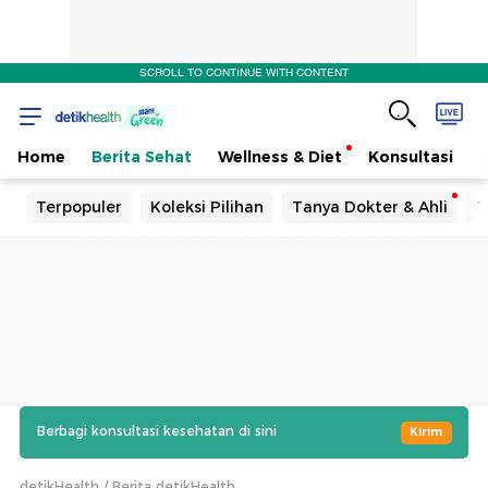
SCROLL TO CONTINUE WITH CONTENT
Home
Berita Sehat
Wellness & Diet
Konsultasi
Terpopuler
Koleksi Pilihan
Tanya Dokter & Ahli
T
Berbagi konsultasi kesehatan di sini
Kirim
detikHealth
Berita detikHealth