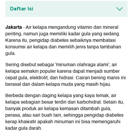
Daftar Isi
Apakah air kelapa tinggi gula?
Jakarta
-
Air kelapa mengandung vitamin dan mineral
Apakah air kelapa baik untuk pengidap
penting, namun juga memiliki kadar gula yang sedang.
diabetes?
Karena itu, pengidap diabetes sebaiknya membatasi
konsumsi air kelapa dan memilih jenis tanpa tambahan
gula.
Sering disebut sebagai 'minuman olahraga alami', air
kelapa semakin populer karena dapat menjadi sumber
cepat gula, elektrolit, dan hidrasi. Cairan bening manis ini
berasal dari dalam kelapa muda yang masih hijau.
Berbeda dengan daging kelapa yang kaya lemak, air
kelapa sebagian besar terdiri dari karbohidrat. Selain itu,
banyak produk air kelapa kemasan ditambah gula,
perasa, atau sari buah lain, sehingga pengidap diabetes
kerap khawatir apakah minuman ini bisa memengaruhi
kadar gula darah.