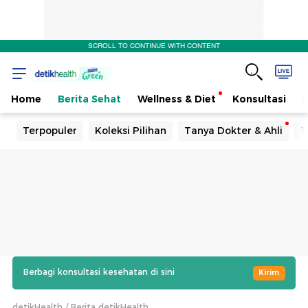
SCROLL TO CONTINUE WITH CONTENT
Home
Berita Sehat
Wellness & Diet
Konsultasi
Terpopuler
Koleksi Pilihan
Tanya Dokter & Ahli
T
Berbagi konsultasi kesehatan di sini
Kirim
detikHealth
Berita detikHealth