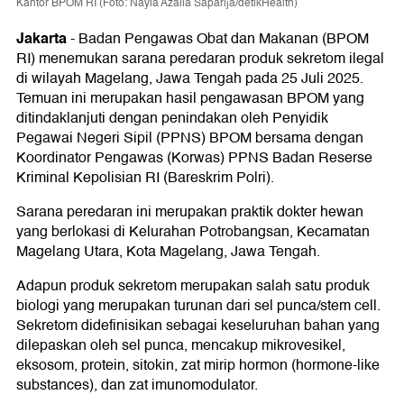
Kantor BPOM RI (Foto: Nayla Azalia Saparija/detikHealth)
Jakarta
-
Badan Pengawas Obat dan Makanan (BPOM
RI) menemukan sarana peredaran produk sekretom ilegal
di wilayah Magelang, Jawa Tengah pada 25 Juli 2025.
Temuan ini merupakan hasil pengawasan BPOM yang
ditindaklanjuti dengan penindakan oleh Penyidik
Pegawai Negeri Sipil (PPNS) BPOM bersama dengan
Koordinator Pengawas (Korwas) PPNS Badan Reserse
Kriminal Kepolisian RI (Bareskrim Polri).
Sarana peredaran ini merupakan praktik dokter hewan
yang berlokasi di Kelurahan Potrobangsan, Kecamatan
Magelang Utara, Kota Magelang, Jawa Tengah.
Adapun produk sekretom merupakan salah satu produk
biologi yang merupakan turunan dari sel punca/stem cell.
Sekretom didefinisikan sebagai keseluruhan bahan yang
dilepaskan oleh sel punca, mencakup mikrovesikel,
eksosom, protein, sitokin, zat mirip hormon (hormone-like
substances), dan zat imunomodulator.