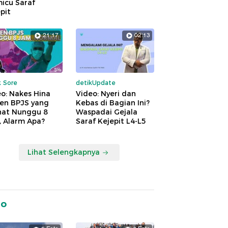
icu Saraf
pit
21:17
02:13
k Sore
detikUpdate
o: Nakes Hina
Video: Nyeri dan
ien BPJS yang
Kebas di Bagian Ini?
hat Nunggu 8
Waspadai Gejala
, Alarm Apa?
Saraf Kejepit L4-L5
Lihat Selengkapnya
to