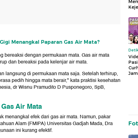
Mem
Keje
 Gigi Menangkal Paparan Gas Air Mata?
Deti
sung bereaksi dengan permukaan mata. Gas air mata
Vide
rup dan bereaksi pada kelenjar air mata.
Pas
Cur
kan langsung di permukaan mata saja. Setelah terhirup,
Jam
erasa pedih hingga mata berair," kata praktisi kesehatan
esia, dr Wisnu Pramudito D Pusponegoro, SpB,
 Gas Air Mata
k menangkal efek dari gas air mata. Namun, pakar
etahuan Alam (FMIPA) Universitas Gadjah Mada, Dra
Fo
naan ini kurang efektif.