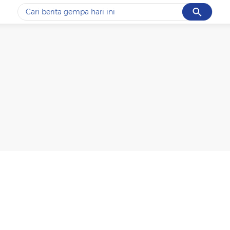
Cancel
Yang sedang ramai dicari
#1
data live draw sgp
#2
kebakaran
#3
prabowo
#4
iran
#5
gempa hari ini
Promoted
Terakhir yang dicari
Loading...