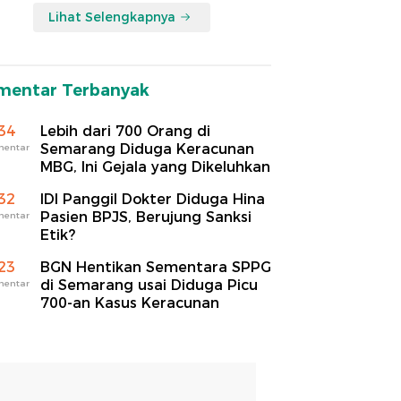
Lihat Selengkapnya
mentar Terbanyak
34
Lebih dari 700 Orang di
Semarang Diduga Keracunan
mentar
MBG, Ini Gejala yang Dikeluhkan
32
IDI Panggil Dokter Diduga Hina
Pasien BPJS, Berujung Sanksi
mentar
Etik?
23
BGN Hentikan Sementara SPPG
di Semarang usai Diduga Picu
mentar
700-an Kasus Keracunan