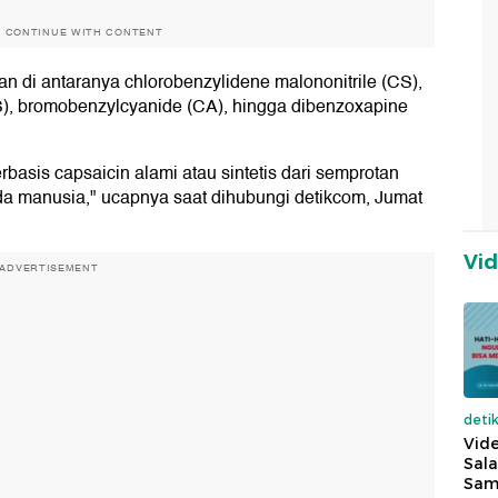
O CONTINUE WITH CONTENT
 di antaranya chlorobenzylidene malononitrile (CS),
S), bromobenzylcyanide (CA), hingga dibenzoxapine
sis capsaicin alami atau sintetis dari semprotan
ada manusia," ucapnya saat dihubungi detikcom, Jumat
Vi
ADVERTISEMENT
deti
Vide
Sala
Sam