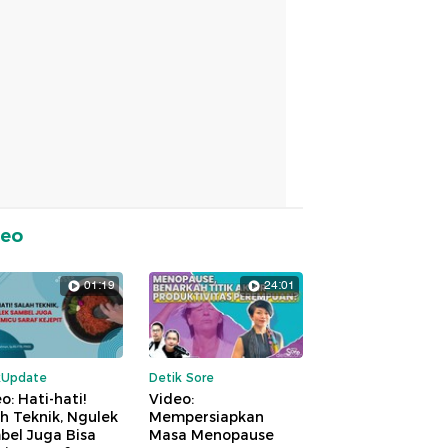
deo
01:19
24:01
kUpdate
Detik Sore
o: Hati-hati!
Video:
h Teknik, Ngulek
Mempersiapkan
bel Juga Bisa
Masa Menopause