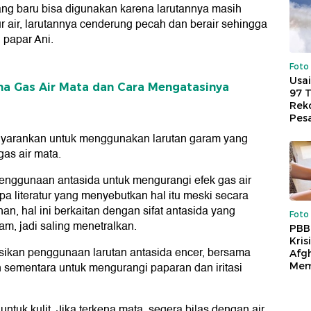
ang baru bisa digunakan karena larutannya masih
air, larutannya cenderung pecah dan berair sehingga
 papar Ani.
Foto
Usai
na Gas Air Mata dan Cara Mengatasinya
97 
Reko
Pes
enyarankan untuk menggunakan larutan garam yang
gas air mata.
penggunaan antasida untuk mengurangi efek gas air
a literatur yang menyebutkan hal itu meski secara
n, hal ini berkaitan dengan sifat antasida yang
Foto
am, jadi saling menetralkan.
PBB
Kris
asikan penggunaan larutan antasida encer, bersama
Afg
n sementara untuk mengurangi paparan dan iritasi
Mem
tuk kulit. Jika terkena mata, segera bilas dengan air