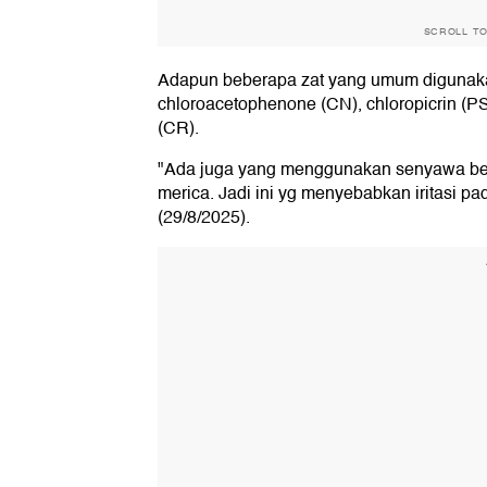
SCROLL T
Adapun beberapa zat yang umum digunakan
chloroacetophenone (CN), chloropicrin (P
(CR).
"Ada juga yang menggunakan senyawa berba
merica. Jadi ini yg menyebabkan iritasi p
(29/8/2025).