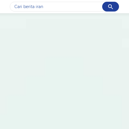
Cancel
Yang sedang ramai dicari
#1
data live draw sgp
#2
gempa hari ini
#3
prabowo
#4
iran
#5
demo
Promoted
Terakhir yang dicari
Loading...