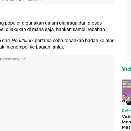
O CONTINUE WITH CONTENT
ng populer digunakan dalam olahraga dan proses
bel dilakukan di mana saja, bahkan sambil rebahan.
 dari
Healthline
, pertama coba rebahkan badan ke alas
kaki menempel ke bagian lantai.
ADVERTISEMENT
Vi
Deti
Vide
Mem
Mas