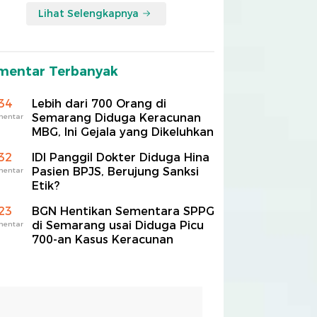
Lihat Selengkapnya
mentar Terbanyak
34
Lebih dari 700 Orang di
Semarang Diduga Keracunan
mentar
MBG, Ini Gejala yang Dikeluhkan
32
IDI Panggil Dokter Diduga Hina
Pasien BPJS, Berujung Sanksi
mentar
Etik?
23
BGN Hentikan Sementara SPPG
di Semarang usai Diduga Picu
mentar
700-an Kasus Keracunan