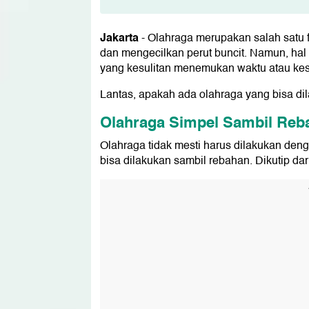
Olahraga Simpel Sambil Rebahan
1. Sit Up
Jakarta
-
Olahraga merupakan salah satu 
2. Leg Raise
dan mengecilkan perut buncit. Namun, hal i
3. Heel Touches
yang kesulitan menemukan waktu atau kes
4. Crunches
5. Flutter Kicks
Lantas, apakah ada olahraga yang bisa d
Olahraga Simpel Sambil Reb
Olahraga tidak mesti harus dilakukan den
bisa dilakukan sambil rebahan. Dikutip dar