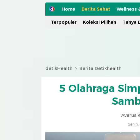
Home
Berita Sehat
Wellness 
Terpopuler
Koleksi Pilihan
Tanya D
detikHealth
Berita Detikhealth
5 Olahraga Simp
Samb
Averus 
Senin,