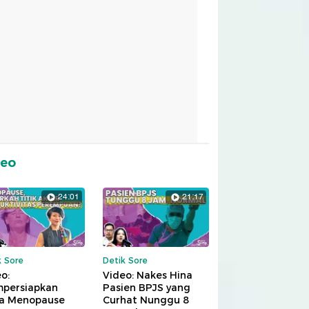
deo
24:01
21:17
k Sore
Detik Sore
o:
Video: Nakes Hina
persiapkan
Pasien BPJS yang
a Menopause
Curhat Nunggu 8