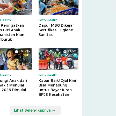
 Health
Foto Health
 Peringatkan
Dapur MBG Dikejar
is Gizi Anak
Sertifikasi Higiene
hanistan Kian
Sanitasi
buruk
10 Foto
7 Foto
 Health
Foto Health
ungi Anak dari
Kabar Baik! Ojol Kini
akit Menular,
Bisa Menabung
S 2026 Dimulai
untuk Bayar Iuran
BPJS Kesehatan
Lihat Selengkapnya