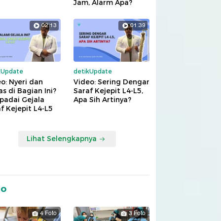
Jam, Alarm Apa?
02:13
01:39
kUpdate
detikUpdate
o: Nyeri dan
Video: Sering Dengar
s di Bagian Ini?
Saraf Kejepit L4-L5,
padai Gejala
Apa Sih Artinya?
f Kejepit L4-L5
Lihat Selengkapnya
to
4 Foto
3 Foto