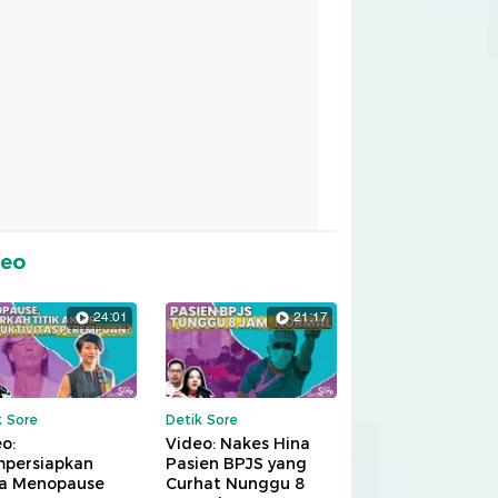
deo
24:01
21:17
k Sore
Detik Sore
o:
Video: Nakes Hina
persiapkan
Pasien BPJS yang
a Menopause
Curhat Nunggu 8