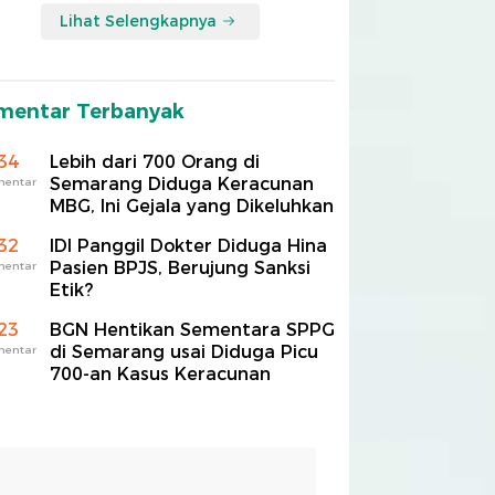
Lihat Selengkapnya
mentar Terbanyak
34
Lebih dari 700 Orang di
Semarang Diduga Keracunan
mentar
MBG, Ini Gejala yang Dikeluhkan
32
IDI Panggil Dokter Diduga Hina
Pasien BPJS, Berujung Sanksi
mentar
Etik?
23
BGN Hentikan Sementara SPPG
di Semarang usai Diduga Picu
mentar
700-an Kasus Keracunan