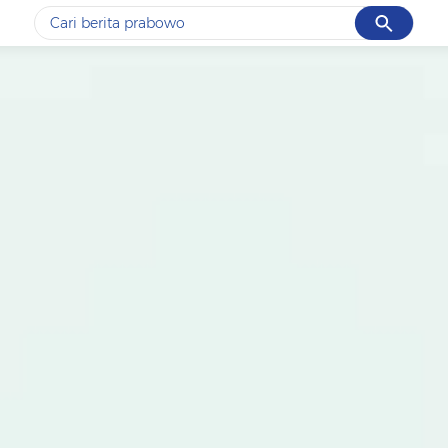
Cancel
Yang sedang ramai dicari
#1
data live draw sgp
#2
gempa hari ini
#3
prabowo
#4
iran
#5
demo
Promoted
Terakhir yang dicari
Loading...