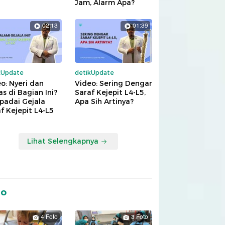
Jam, Alarm Apa?
02:13
01:39
kUpdate
detikUpdate
o: Nyeri dan
Video: Sering Dengar
s di Bagian Ini?
Saraf Kejepit L4-L5,
padai Gejala
Apa Sih Artinya?
f Kejepit L4-L5
Lihat Selengkapnya
to
4 Foto
3 Foto