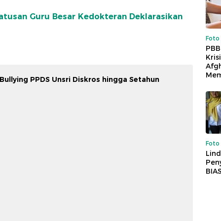
Ratusan Guru Besar Kedokteran Deklarasikan
Foto
PBB
Kris
Afg
Mem
ullying PPDS Unsri Diskros hingga Setahun
Foto
Lind
Peny
BIA