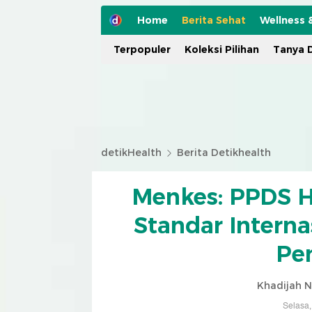
Home
Berita Sehat
Wellness 
Terpopuler
Koleksi Pilihan
Tanya D
detikHealth
Berita Detikhealth
Menkes: PPDS H
Standar Internas
Pe
Khadijah N
Selasa,