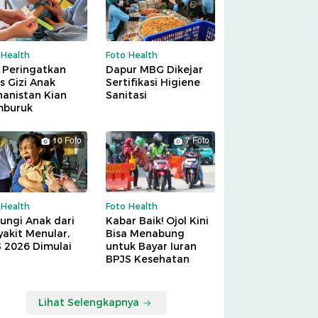
 Health
Foto Health
 Peringatkan
Dapur MBG Dikejar
is Gizi Anak
Sertifikasi Higiene
hanistan Kian
Sanitasi
buruk
10 Foto
7 Foto
 Health
Foto Health
ungi Anak dari
Kabar Baik! Ojol Kini
akit Menular,
Bisa Menabung
S 2026 Dimulai
untuk Bayar Iuran
BPJS Kesehatan
Lihat Selengkapnya