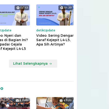
02:13
01:39
kUpdate
detikUpdate
o: Nyeri dan
Video: Sering Dengar
s di Bagian Ini?
Saraf Kejepit L4-L5,
padai Gejala
Apa Sih Artinya?
f Kejepit L4-L5
Lihat Selengkapnya
to
6 Foto
4 Foto