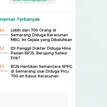
mentar Terbanyak
34
Lebih dari 700 Orang di
Semarang Diduga Keracunan
mentar
MBG, Ini Gejala yang Dikeluhkan
32
IDI Panggil Dokter Diduga Hina
Pasien BPJS, Berujung Sanksi
mentar
Etik?
23
BGN Hentikan Sementara SPPG
di Semarang usai Diduga Picu
mentar
700-an Kasus Keracunan