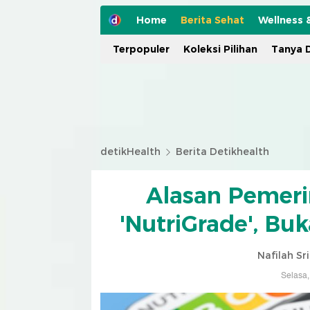
Home
Berita Sehat
Wellness 
Terpopuler
Koleksi Pilihan
Tanya D
detikHealth
Berita Detikhealth
Alasan Pemeri
'NutriGrade', Bu
Nafilah Sr
Selasa,