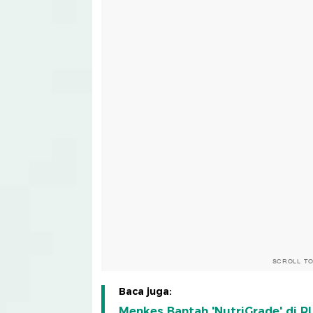
SCROLL T
Baca juga:
Menkes Bantah 'NutriGrade' di RI 