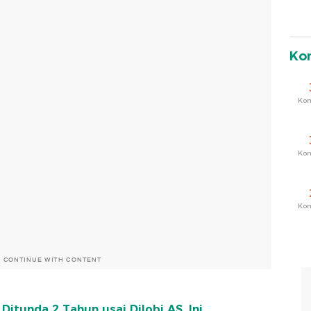
Ko
Ko
Ko
Ko
O CONTINUE WITH CONTENT
Ditunda 2 Tahun usai Dilobi AS, Ini