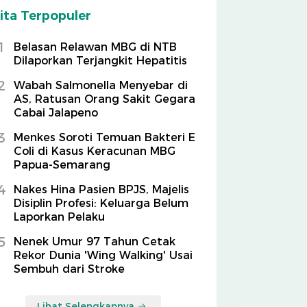
ita Terpopuler
1
Belasan Relawan MBG di NTB
Dilaporkan Terjangkit Hepatitis
2
Wabah Salmonella Menyebar di
AS, Ratusan Orang Sakit Gegara
Cabai Jalapeno
3
Menkes Soroti Temuan Bakteri E
Coli di Kasus Keracunan MBG
Papua-Semarang
4
Nakes Hina Pasien BPJS, Majelis
Disiplin Profesi: Keluarga Belum
Laporkan Pelaku
5
Nenek Umur 97 Tahun Cetak
Rekor Dunia 'Wing Walking' Usai
Sembuh dari Stroke
Lihat Selengkapnya