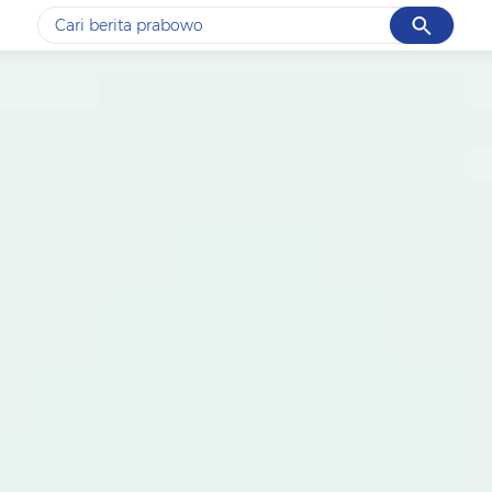
Cancel
Yang sedang ramai dicari
#1
data live draw sgp
#2
piala presiden 2026
#3
prabowo
#4
iran
#5
gempa hari ini
Promoted
Terakhir yang dicari
Loading...