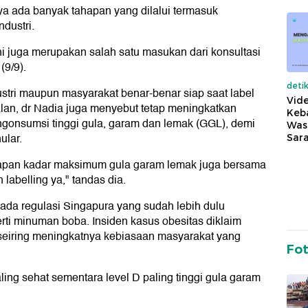
a ada banyak tahapan yang dilalui termasuk
dustri.
ini juga merupakan salah satu masukan dari konsultasi
(9/9).
deti
ustri maupun masyarakat benar-benar siap saat label
Vide
jalan, dr Nadia juga menyebut tetap meningkatkan
Keba
ngonsumsi tinggi gula, garam dan lemak (GGL), demi
Was
ular.
Sara
etapan kadar maksimum gula garam lemak juga bersama
abelling ya," tandas dia.
da regulasi Singapura yang sudah lebih dulu
rti minuman boba. Insiden kasus obesitas diklaim
 seiring meningkatnya kebiasaan masyarakat yang
Fo
ing sehat sementara level D paling tinggi gula garam