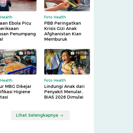
 Health
Foto Health
aan Ebola Picu
PBB Peringatkan
eriksaan
Krisis Gizi Anak
usan Penumpang
Afghanistan Kian
al
Memburuk
3 Foto
10 Foto
 Health
Foto Health
ur MBG Dikejar
Lindungi Anak dari
ifikasi Higiene
Penyakit Menular,
tasi
BIAS 2026 Dimulai
Lihat Selengkapnya