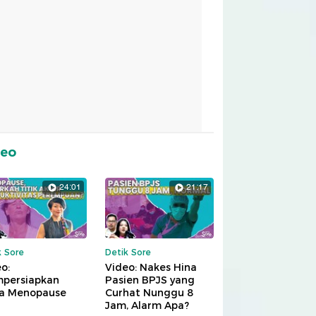
deo
24:01
21:17
k Sore
Detik Sore
o:
Video: Nakes Hina
persiapkan
Pasien BPJS yang
a Menopause
Curhat Nunggu 8
Jam, Alarm Apa?