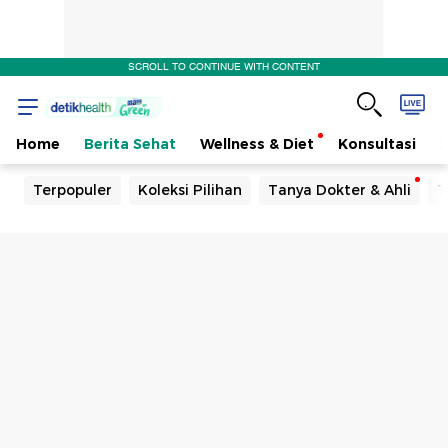
SCROLL TO CONTINUE WITH CONTENT
Home
Berita Sehat
Wellness & Diet
Konsultasi
Terpopuler
Koleksi Pilihan
Tanya Dokter & Ahli
T