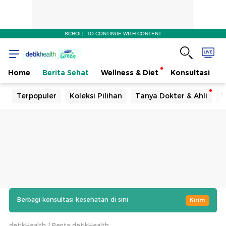
SCROLL TO CONTINUE WITH CONTENT
Home
Berita Sehat
Wellness & Diet
Konsultasi
Terpopuler
Koleksi Pilihan
Tanya Dokter & Ahli
T
Berbagi konsultasi kesehatan di sini
Kirim
detikHealth
Berita detikHealth