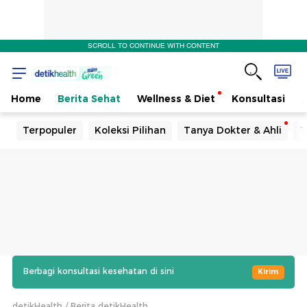
SCROLL TO CONTINUE WITH CONTENT
Home
Berita Sehat
Wellness & Diet
Konsultasi
Terpopuler
Koleksi Pilihan
Tanya Dokter & Ahli
T
Berbagi konsultasi kesehatan di sini
Kirim
detikHealth
Berita detikHealth