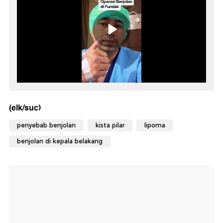
(elk/suc)
penyebab benjolan
kista pilar
lipoma
benjolan di kepala belakang