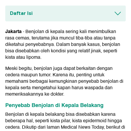
Daftar Isi
Penyebab Benjolan di Kepala Belakang
1. Kista Pilar
Jakarta
-
Benjolan di kepala sering kali menimbulkan
2. Lipoma
rasa cemas, terutama jika muncul tiba-tiba atau tanpa
3. Folikulitis Kulit Kepala
diketahui penyebabnya. Dalam banyak kasus, benjolan
4. Kista Epidermoid
bisa disebabkan oleh kondisi yang relatif jinak, seperti
5. Cedera
kista atau lipoma.
6. Tumor di Tulang Dasar Tengkorak
7. Ingrown Hair
Meski begitu, benjolan juga dapat berkaitan dengan
Kapan Harus Waspada?
cedera maupun tumor. Karena itu, penting untuk
memahami berbagai kemungkinan penyebab benjolan di
kepala serta mengetahui kapan harus waspada dan
memeriksakannya ke dokter.
Penyebab Benjolan di Kepala Belakang
Benjolan di kepala belakang bisa disebabkan karena
beberapa hal, seperti kista pilar, kista epidermoid hingga
cedera. Dikutip dari laman Medical News Today, berikut di