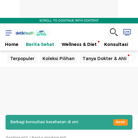
SCROLL TO CONTINUE WITH CONTENT
Home
Berita Sehat
Wellness & Diet
Konsultasi
Terpopuler
Koleksi Pilihan
Tanya Dokter & Ahli
T
Berbagi konsultasi kesehatan di sini
Kirim
detikHealth
Berita detikHealth