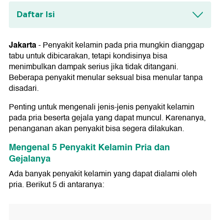
Daftar Isi
Mengenal 5 Penyakit Kelamin Pria dan
Gejalanya
Jakarta
-
Penyakit kelamin pada pria mungkin dianggap
1. Klamidia
tabu untuk dibicarakan, tetapi kondisinya bisa
2. Herpes Genital
menimbulkan dampak serius jika tidak ditangani.
3. HIV
Beberapa penyakit menular seksual bisa menular tanpa
4. Sifilis
disadari.
5. Gonore
Penting untuk mengenali jenis-jenis penyakit kelamin
pada pria beserta gejala yang dapat muncul. Karenanya,
penanganan akan penyakit bisa segera dilakukan.
Mengenal 5 Penyakit Kelamin Pria dan
Gejalanya
Ada banyak penyakit kelamin yang dapat dialami oleh
pria. Berikut 5 di antaranya: