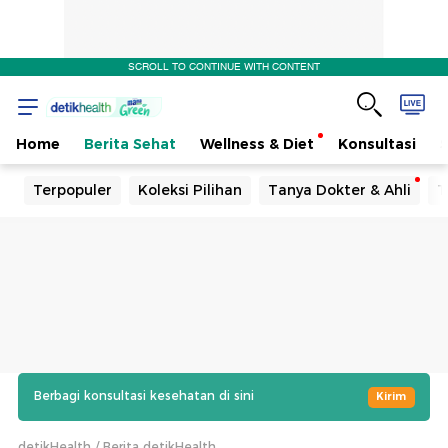
SCROLL TO CONTINUE WITH CONTENT
Home
Berita Sehat
Wellness & Diet
Konsultasi
Terpopuler
Koleksi Pilihan
Tanya Dokter & Ahli
T
Berbagi konsultasi kesehatan di sini
Kirim
detikHealth
Berita detikHealth