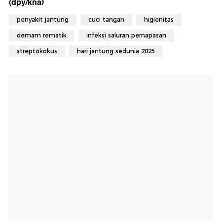
(dpy/kna)
penyakit jantung
cuci tangan
higienitas
demam rematik
infeksi saluran pernapasan
streptokokus
hari jantung sedunia 2025