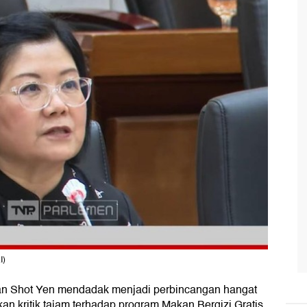
I)
Tan Shot Yen mendadak menjadi perbincangan hangat
rkan kritik tajam terhadap program Makan Bergizi Gratis