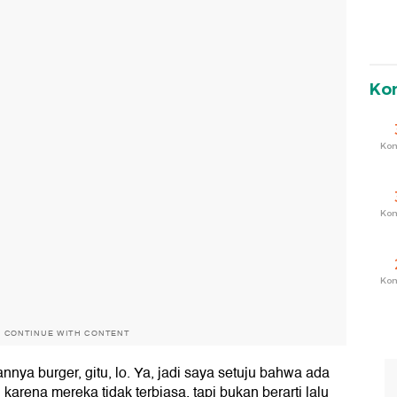
Ko
Ko
Ko
Ko
O CONTINUE WITH CONTENT
nya burger, gitu, lo. Ya, jadi saya setuju bahwa ada
arena mereka tidak terbiasa, tapi bukan berarti lalu