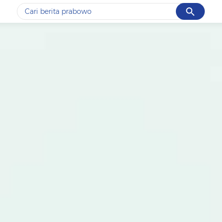
Cancel
Yang sedang ramai dicari
#1
data live draw sgp
#2
kebakaran
#3
prabowo
#4
iran
#5
gempa hari ini
Promoted
Terakhir yang dicari
Loading...