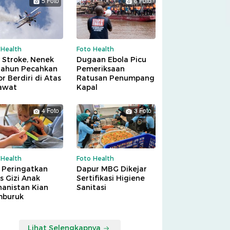
5 Foto
6 Foto
 Health
Foto Health
 Stroke, Nenek
Dugaan Ebola Picu
Tahun Pecahkan
Pemeriksaan
r Berdiri di Atas
Ratusan Penumpang
awat
Kapal
4 Foto
3 Foto
 Health
Foto Health
 Peringatkan
Dapur MBG Dikejar
is Gizi Anak
Sertifikasi Higiene
hanistan Kian
Sanitasi
buruk
Lihat Selengkapnya