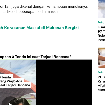
n, dr Tan juga dikenal dengan kemampuan menulisnya.
au artikel di beberapa media massa.
Foto
Usai
elah Keracunan Massal di Makanan Bergizi
97 
Reko
Pes
iapkan 3 Tenda Ini saat Terjadi Bencana
"
Foto
PBB
Kris
Afg
Mem