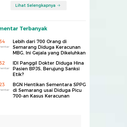
Lihat Selengkapnya
mentar Terbanyak
34
Lebih dari 700 Orang di
Semarang Diduga Keracunan
mentar
MBG, Ini Gejala yang Dikeluhkan
32
IDI Panggil Dokter Diduga Hina
Pasien BPJS, Berujung Sanksi
mentar
Etik?
23
BGN Hentikan Sementara SPPG
di Semarang usai Diduga Picu
mentar
700-an Kasus Keracunan