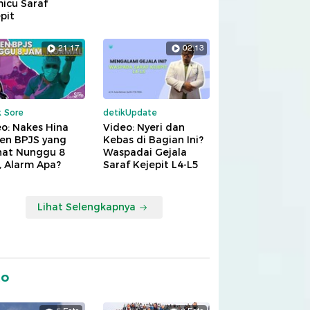
icu Saraf
pit
21:17
02:13
k Sore
detikUpdate
o: Nakes Hina
Video: Nyeri dan
ien BPJS yang
Kebas di Bagian Ini?
hat Nunggu 8
Waspadai Gejala
, Alarm Apa?
Saraf Kejepit L4-L5
Lihat Selengkapnya
to