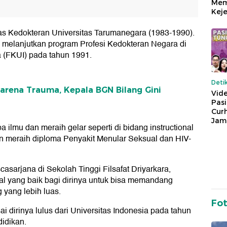
Mem
Keje
as Kedokteran Universitas Tarumanegara (1983-1990).
a melanjutkan program Profesi Kedokteran Negara di
a (FKUI) pada tahun 1991.
Deti
rena Trauma, Kepala BGN Bilang Gini
Vide
Pas
Cur
Jam
a ilmu dan meraih gelar seperti di bidang instructional
dan meraih diploma Penyakit Menular Seksual dan HIV-
asarjana di Sekolah Tinggi Filsafat Driyarkara,
dal yang baik bagi dirinya untuk bisa memandang
yang lebih luas.
Fo
ai dirinya lulus dari Universitas Indonesia pada tahun
idikan.