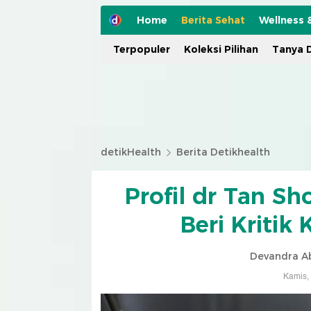
Home
Berita Sehat
Wellness 
Terpopuler
Koleksi Pilihan
Tanya D
detikHealth
Berita Detikhealth
Profil dr Tan Sh
Beri Kritik
Devandra Ab
Kamis,