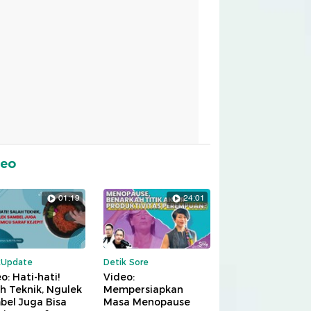
deo
01:19
24:01
kUpdate
Detik Sore
o: Hati-hati!
Video:
h Teknik, Ngulek
Mempersiapkan
bel Juga Bisa
Masa Menopause