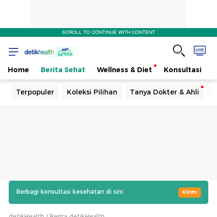
SCROLL TO CONTINUE WITH CONTENT
Home
Berita Sehat
Wellness & Diet
Konsultasi
Terpopuler
Koleksi Pilihan
Tanya Dokter & Ahli
T
Berbagi konsultasi kesehatan di sini
Kirim
detikHealth
Berita detikHealth