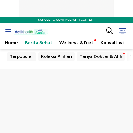
SCROLL TO CONTINUE WITH CONTENT
Home
Berita Sehat
Wellness & Diet
Konsultasi
Terpopuler
Koleksi Pilihan
Tanya Dokter & Ahli
T