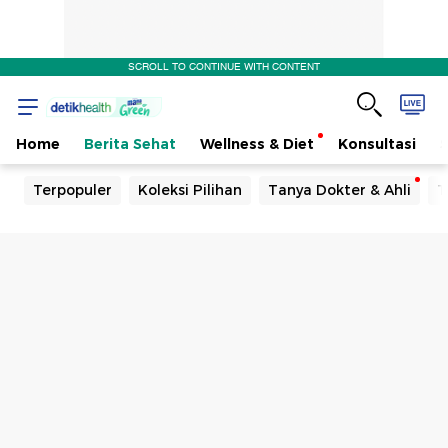
SCROLL TO CONTINUE WITH CONTENT
Home
Berita Sehat
Wellness & Diet
Konsultasi
Terpopuler
Koleksi Pilihan
Tanya Dokter & Ahli
T