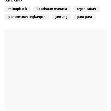
(kna/kna)
mikroplastik
kesehatan manusia
organ tubuh
pencemaran lingkungan
jantung
paru-paru