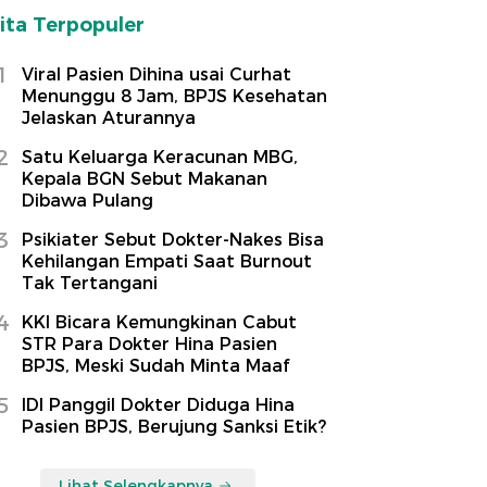
ita Terpopuler
1
Viral Pasien Dihina usai Curhat
Menunggu 8 Jam, BPJS Kesehatan
Jelaskan Aturannya
2
Satu Keluarga Keracunan MBG,
Kepala BGN Sebut Makanan
Dibawa Pulang
3
Psikiater Sebut Dokter-Nakes Bisa
Kehilangan Empati Saat Burnout
Tak Tertangani
4
KKI Bicara Kemungkinan Cabut
STR Para Dokter Hina Pasien
BPJS, Meski Sudah Minta Maaf
5
IDI Panggil Dokter Diduga Hina
Pasien BPJS, Berujung Sanksi Etik?
Lihat Selengkapnya