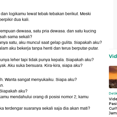
 dan logikamu lewat tebak-tebakan berikut. Meski
erpikir dua kali.
rempuan dewasa, satu pria dewasa. dan satu kucing
asah sama sekali?
nya satu, aku muncul saat gelap gulita. Siapakah aku?
lam aku bekerja tanpa henti dan terus berputar-putar.
Vi
 punya leher tapi tidak punya kepala. Siapakah aku?
yak. Aku suka bersuara. Kira-kira, siapa aku?
ah. Wanta sangat menyukaiku. Siapa aku?
an.
. Siapakah aku?
Deti
 kamu mendahului orang di posisi nomor 2, kamu
Vide
Pas
ka terdengar suaranya sekali saja dia akan mati?
Cur
Jam