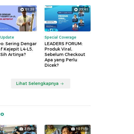
01:39
39:41
kUpdate
Special Coverage
o: Sering Dengar
LEADERS FORUM:
f Kejepit L4-L5,
Produk Viral,
Sih Artinya?
Sebelum Checkout
Apa yang Perlu
Dicek?
Lihat Selengkapnya
to
3 Foto
10 Foto