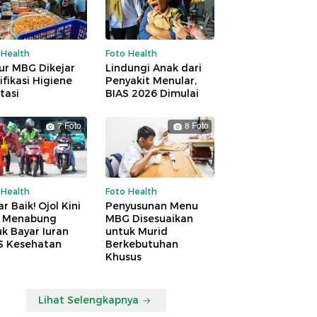
 Health
Foto Health
ur MBG Dikejar
Lindungi Anak dari
ifikasi Higiene
Penyakit Menular,
tasi
BIAS 2026 Dimulai
7 Foto
8 Foto
 Health
Foto Health
r Baik! Ojol Kini
Penyusunan Menu
a Menabung
MBG Disesuaikan
k Bayar Iuran
untuk Murid
S Kesehatan
Berkebutuhan
Khusus
Lihat Selengkapnya