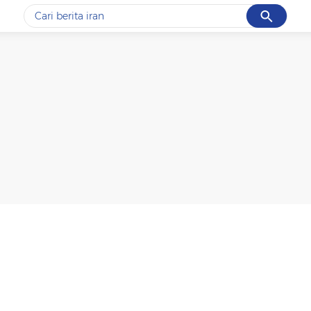
Cancel
Yang sedang ramai dicari
#1
gempa hari ini
#2
gempa
#3
iran
#4
demo
#5
prabowo
Promoted
Terakhir yang dicari
Loading...