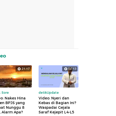
deo
21:17
02:13
k Sore
detikUpdate
o: Nakes Hina
Video: Nyeri dan
ien BPJS yang
Kebas di Bagian Ini?
hat Nunggu 8
Waspadai Gejala
, Alarm Apa?
Saraf Kejepit L4-L5