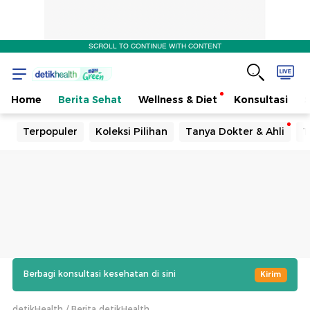
SCROLL TO CONTINUE WITH CONTENT
Home
Berita Sehat
Wellness & Diet
Konsultasi
Terpopuler
Koleksi Pilihan
Tanya Dokter & Ahli
T
Berbagi konsultasi kesehatan di sini
Kirim
detikHealth
Berita detikHealth