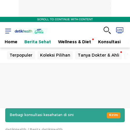
SCROLL TO CONTINUE WITH CONTENT
Home
Berita Sehat
Wellness & Diet
Konsultasi
Terpopuler
Koleksi Pilihan
Tanya Dokter & Ahli
T
Berbagi konsultasi kesehatan di sini
Kirim
detikHealth
Berita detikHealth