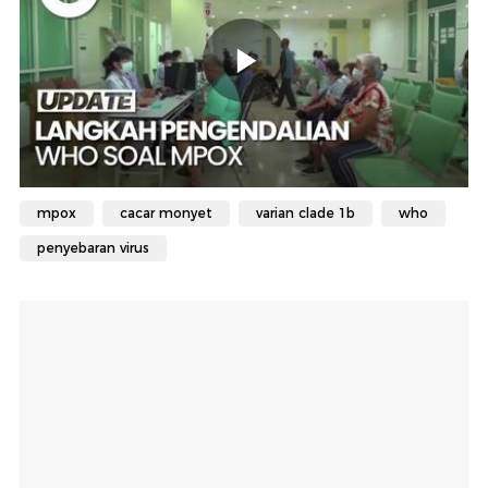
mpox
cacar monyet
varian clade 1b
who
penyebaran virus