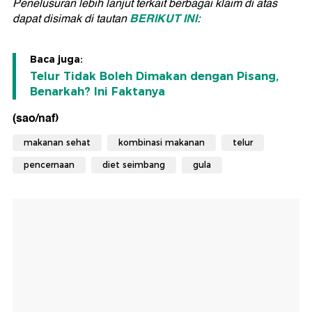
Penelusuran lebih lanjut terkait berbagai klaim di atas
BERIKUT INI
dapat disimak di tautan
:
Baca juga:
Telur Tidak Boleh Dimakan dengan Pisang,
Benarkah? Ini Faktanya
(sao/naf)
makanan sehat
kombinasi makanan
telur
pencernaan
diet seimbang
gula