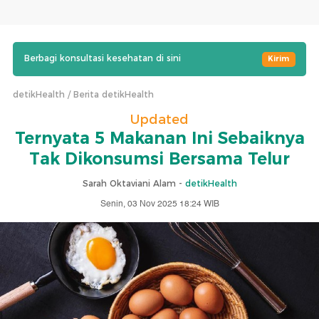
Berbagi konsultasi kesehatan di sini
Kirim
detikHealth
Berita detikHealth
Updated
Ternyata 5 Makanan Ini Sebaiknya
Tak Dikonsumsi Bersama Telur
Sarah Oktaviani Alam -
detikHealth
Senin, 03 Nov 2025 18:24 WIB