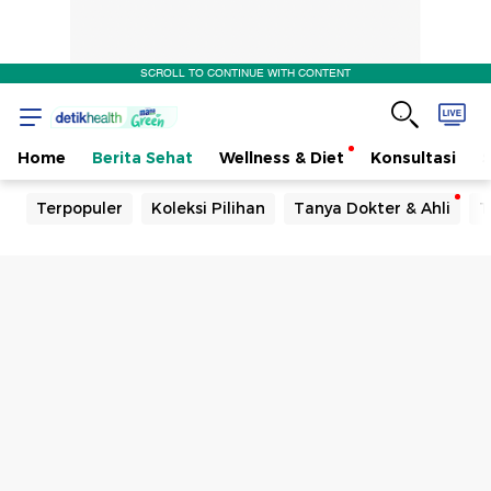
SCROLL TO CONTINUE WITH CONTENT
Home
Berita Sehat
Wellness & Diet
Konsultasi
Terpopuler
Koleksi Pilihan
Tanya Dokter & Ahli
T