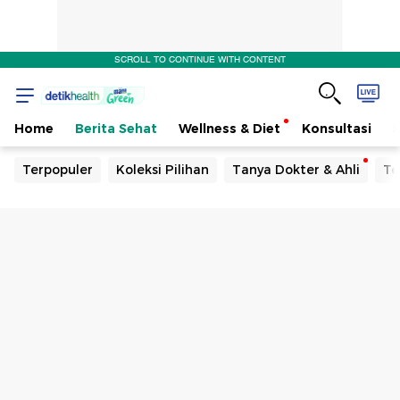
SCROLL TO CONTINUE WITH CONTENT
Home
Berita Sehat
Wellness & Diet
Konsultasi
Terpopuler
Koleksi Pilihan
Tanya Dokter & Ahli
Te