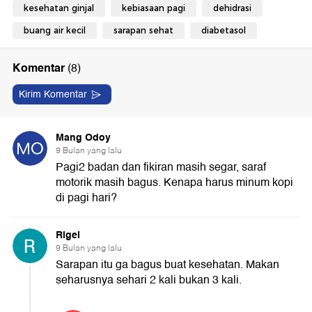
kesehatan ginjal
kebiasaan pagi
dehidrasi
buang air kecil
sarapan sehat
diabetasol