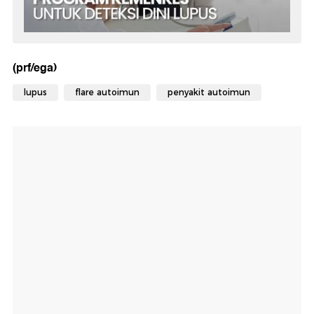
(prf/ega)
lupus
flare autoimun
penyakit autoimun