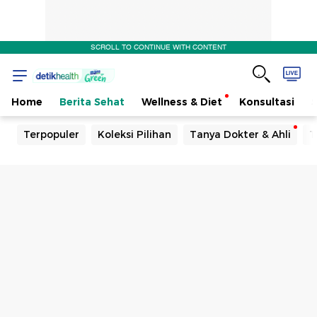
SCROLL TO CONTINUE WITH CONTENT
Home
Berita Sehat
Wellness & Diet
Konsultasi
Terpopuler
Koleksi Pilihan
Tanya Dokter & Ahli
T