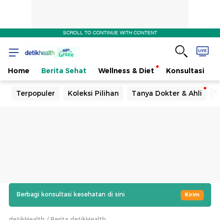
SCROLL TO CONTINUE WITH CONTENT
Home
Berita Sehat
Wellness & Diet
Konsultasi
Terpopuler
Koleksi Pilihan
Tanya Dokter & Ahli
T
Berbagi konsultasi kesehatan di sini
Kirim
detikHealth
Berita detikHealth