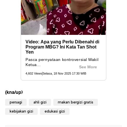
(kna/up)
persagi
ahli gizi
makan bergizi gratis
kebijakan gizi
edukasi gizi