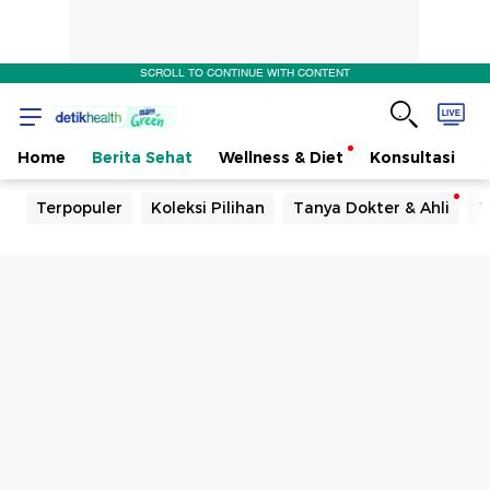
SCROLL TO CONTINUE WITH CONTENT
Home
Berita Sehat
Wellness & Diet
Konsultasi
Terpopuler
Koleksi Pilihan
Tanya Dokter & Ahli
T