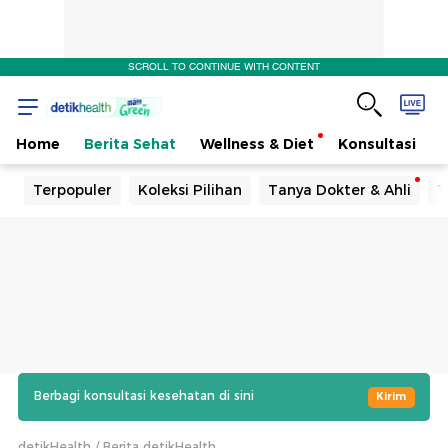
SCROLL TO CONTINUE WITH CONTENT
Home
Berita Sehat
Wellness & Diet
Konsultasi
Terpopuler
Koleksi Pilihan
Tanya Dokter & Ahli
T
Berbagi konsultasi kesehatan di sini
Kirim
detikHealth
Berita detikHealth