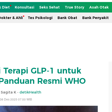
& Diet
Konsultasi
Seks Sehat
True Story
Asah Otak
okter & Ahli
Tes Psikologi
Bank Obat
Bank Penyakit
 Terapi GLP-1 untuk
l Panduan Resmi WHO
i Sagita K -
detikHealth
 08 Des 2025 07:00 WIB