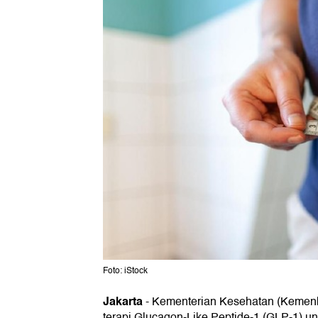
Foto: iStock
Jakarta
-
Kementerian Kesehatan (Kemen
terapi Glucagon-Like Peptide-1 (GLP-1) un