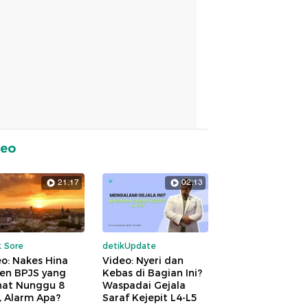
deo
21:17
02:13
k Sore
detikUpdate
o: Nakes Hina
Video: Nyeri dan
ien BPJS yang
Kebas di Bagian Ini?
hat Nunggu 8
Waspadai Gejala
, Alarm Apa?
Saraf Kejepit L4-L5