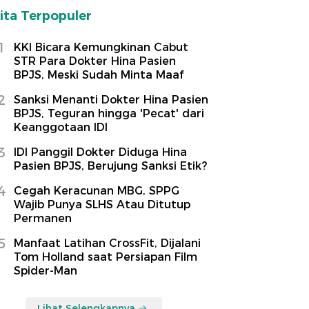
ita Terpopuler
1
KKI Bicara Kemungkinan Cabut
STR Para Dokter Hina Pasien
BPJS, Meski Sudah Minta Maaf
2
Sanksi Menanti Dokter Hina Pasien
BPJS, Teguran hingga 'Pecat' dari
Keanggotaan IDI
3
IDI Panggil Dokter Diduga Hina
Pasien BPJS, Berujung Sanksi Etik?
4
Cegah Keracunan MBG, SPPG
Wajib Punya SLHS Atau Ditutup
Permanen
5
Manfaat Latihan CrossFit, Dijalani
Tom Holland saat Persiapan Film
Spider-Man
Lihat Selengkapnya