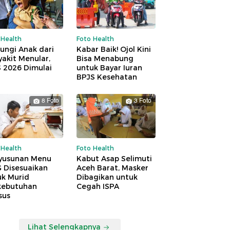
 Health
Foto Health
ungi Anak dari
Kabar Baik! Ojol Kini
akit Menular,
Bisa Menabung
S 2026 Dimulai
untuk Bayar Iuran
BPJS Kesehatan
8 Foto
3 Foto
 Health
Foto Health
yusunan Menu
Kabut Asap Selimuti
 Disesuaikan
Aceh Barat, Masker
uk Murid
Dibagikan untuk
kebutuhan
Cegah ISPA
sus
Lihat Selengkapnya