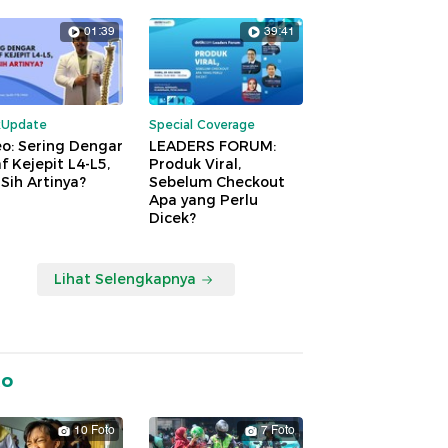
01:39
39:41
kUpdate
Special Coverage
o: Sering Dengar
LEADERS FORUM:
f Kejepit L4-L5,
Produk Viral,
Sih Artinya?
Sebelum Checkout
Apa yang Perlu
Dicek?
Lihat Selengkapnya
to
10 Foto
7 Foto