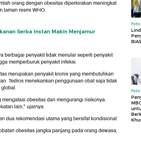
umlah orang dengan obesitas diperkirakan meningkat
lam laman resmi WHO.
Foto
Lind
akanan Serba Instan Makin Menjamur
Peny
BIA
a berbagai penyakit tidak menular seperti penyakit
ingga memperburuk penyakit infeksi.
tas merupakan penyakit kronis yang membutuhkan
an. Tedros menekankan penggunaan obat saja tidak
 global.
Foto
Pen
 mengatasi obesitas dan mengurangi risikonya.
MBG
katan lain," ujarnya.
unt
Ber
 dua rekomendasi utama yang bersifat kondisional:
Khu
obatan obesitas jangka panjang pada orang dewasa,