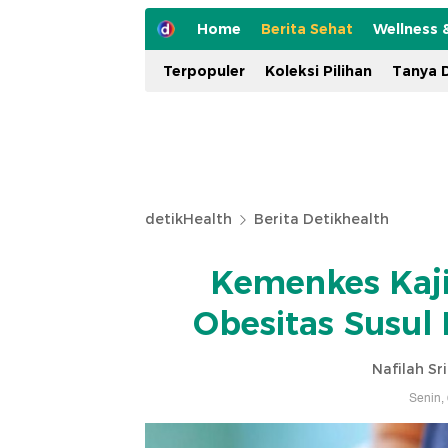
Home
Berita Sehat
Wellness 
Terpopuler
Koleksi Pilihan
Tanya D
detikHealth
Berita Detikhealth
Kemenkes Kaji
Obesitas Susu
Nafilah Sr
Senin,