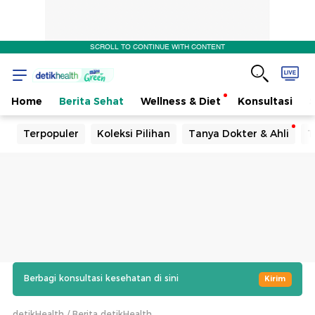
SCROLL TO CONTINUE WITH CONTENT
Home
Berita Sehat
Wellness & Diet
Konsultasi
Terpopuler
Koleksi Pilihan
Tanya Dokter & Ahli
T
Berbagi konsultasi kesehatan di sini
Kirim
detikHealth
Berita detikHealth