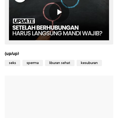
(up/up)
seks
sperma
liburan sehat
kesuburan