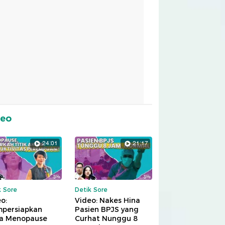
deo
24:01
21:17
k Sore
Detik Sore
o:
Video: Nakes Hina
persiapkan
Pasien BPJS yang
a Menopause
Curhat Nunggu 8