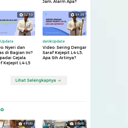
Jam, Alarm Apa?
02:13
01:39
kUpdate
detikUpdate
o: Nyeri dan
Video: Sering Dengar
s di Bagian Ini?
Saraf Kejepit L4-L5,
padai Gejala
Apa Sih Artinya?
f Kejepit L4-L5
Lihat Selengkapnya
to
4 Foto
3 Foto