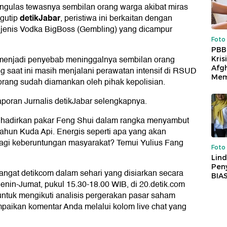
gulas tewasnya sembilan orang warga akibat miras
detikJabar
ngutip
, peristiwa ini berkaitan dengan
 jenis Vodka BigBoss (Gembling) yang dicampur
Foto
PBB
 menjadi penyebab meninggalnya sembilan orang
Kris
Afg
g saat ini masih menjalani perawatan intensif di RSUD
Mem
 orang sudah diamankan oleh pihak kepolisian.
aporan Jurnalis detikJabar selengkapnya.
nghadirkan pakar Feng Shui dalam rangka menyambut
tahun Kuda Api. Energis seperti apa yang akan
agi keberuntungan masyarakat? Temui Yulius Fang
Foto
Lind
Peny
 hangat detikcom dalam sehari yang disiarkan secara
BIA
enin-Jumat, pukul 15.30-18.00 WIB, di 20.detik.com
untuk mengikuti analisis pergerakan pasar saham
paikan komentar Anda melalui kolom live chat yang