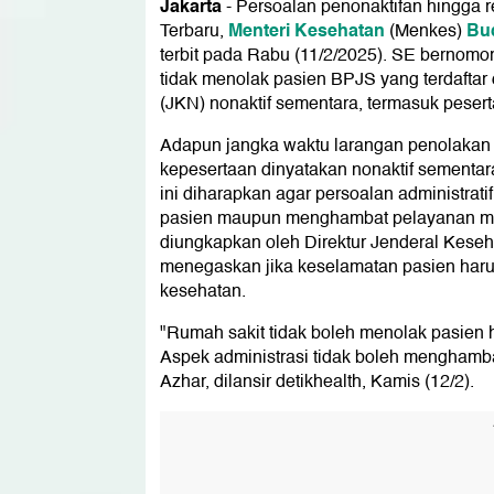
Jakarta
-
Persoalan penonaktifan hingga r
Menteri Kesehatan
Bud
Terbaru,
(Menkes)
terbit pada Rabu (11/2/2025). SE bernomo
tidak menolak pasien BPJS yang terdafta
(JKN) nonaktif sementara, termasuk peser
Adapun jangka waktu larangan penolakan in
kepesertaan dinyatakan nonaktif sementa
ini diharapkan agar persoalan administra
pasien maupun menghambat pelayanan medi
diungkapkan oleh Direktur Jenderal Keseh
menegaskan jika keselamatan pasien harus 
kesehatan.
"Rumah sakit tidak boleh menolak pasien 
Aspek administrasi tidak boleh menghamba
Azhar, dilansir detikhealth, Kamis (12/2).