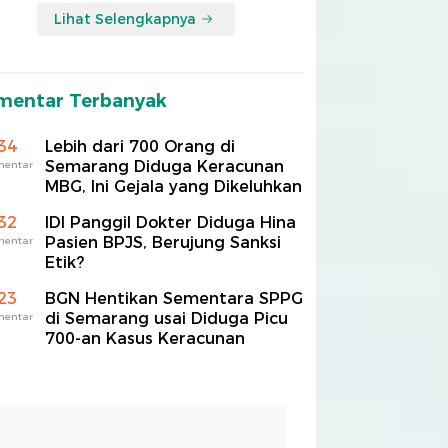
Lihat Selengkapnya
mentar Terbanyak
34
Lebih dari 700 Orang di
Semarang Diduga Keracunan
mentar
MBG, Ini Gejala yang Dikeluhkan
32
IDI Panggil Dokter Diduga Hina
Pasien BPJS, Berujung Sanksi
mentar
Etik?
23
BGN Hentikan Sementara SPPG
di Semarang usai Diduga Picu
mentar
700-an Kasus Keracunan