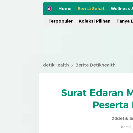
Home
Berita Sehat
Wellness 
Terpopuler
Koleksi Pilihan
Tanya D
detikHealth
Berita Detikhealth
Surat Edaran 
Peserta
20detik S
Kamis,