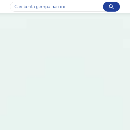
Cancel
Yang sedang ramai dicari
#1
gempa hari ini
#2
gempa
#3
prabowo
#4
iran
#5
demo
Promoted
Terakhir yang dicari
Loading...