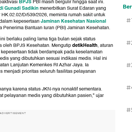
BPJS
eaktivasi
PBI masih bergulir hingga saat ini.
Ber
i Gunadi Sadikin
menerbitkan Surat Edaran yang
r HK.02.02/D/539/2026, meminta rumah sakit untuk
#
Jaminan Kesehatan Nasional
r dalam kepesertaan
ta Penerima Bantuan Iuran (PBI) Jaminan Kesehatan.
i berlaku paling lama tiga bulan sejak status
#
detikHealth
ra oleh BPJS Kesehatan. Mengutip
, aturan
tif kepesertaan tidak berdampak pada keselamatan
s yang dibutuhkan sesuai indikasi medis. Hal ini
atan Lanjutan Kemenkes RI Azhar Jaya. Ia
#
menjadi prioritas seluruh fasilitas pelayanan
#
hanya karena status JKN-nya nonaktif sementara.
t pelayanan medis yang dibutuhkan pasien," ujar
#
ADVERTISEMENT