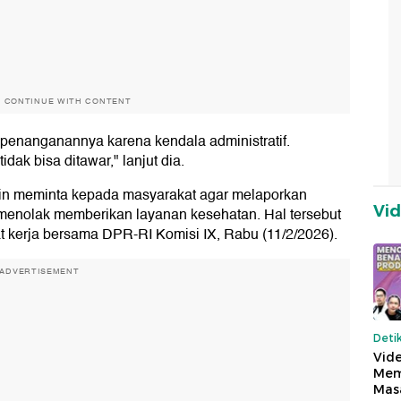
O CONTINUE WITH CONTENT
penanganannya karena kendala administratif.
dak bisa ditawar," lanjut dia.
kin meminta kepada masyarakat agar melaporkan
Vi
 menolak memberikan layanan kesehatan. Hal tersebut
 kerja bersama DPR-RI Komisi IX, Rabu (11/2/2026).
ADVERTISEMENT
Deti
Vide
Mem
Mas