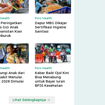
 Health
Foto Health
 Peringatkan
Dapur MBG Dikejar
is Gizi Anak
Sertifikasi Higiene
hanistan Kian
Sanitasi
buruk
10 Foto
7 Foto
 Health
Foto Health
ungi Anak dari
Kabar Baik! Ojol Kini
akit Menular,
Bisa Menabung
S 2026 Dimulai
untuk Bayar Iuran
BPJS Kesehatan
Lihat Selengkapnya