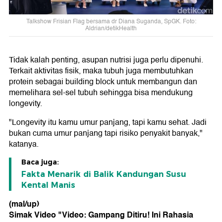
Talkshow Frisian Flag bersama dr Diana Suganda, SpGK. Foto:
Aldrian/detikHealth
Tidak kalah penting, asupan nutrisi juga perlu dipenuhi.
Terkait aktivitas fisik, maka tubuh juga membutuhkan
protein sebagai building block untuk membangun dan
memelihara sel-sel tubuh sehingga bisa mendukung
longevity.
"Longevity itu kamu umur panjang, tapi kamu sehat. Jadi
bukan cuma umur panjang tapi risiko penyakit banyak,"
katanya.
Baca juga:
Fakta Menarik di Balik Kandungan Susu
Kental Manis
(mal/up)
Simak Video "
Video: Gampang Ditiru! Ini Rahasia