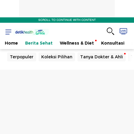
SCROLL TO CONTINUE WITH CONTENT
Home
Berita Sehat
Wellness & Diet
Konsultasi
Terpopuler
Koleksi Pilihan
Tanya Dokter & Ahli
T