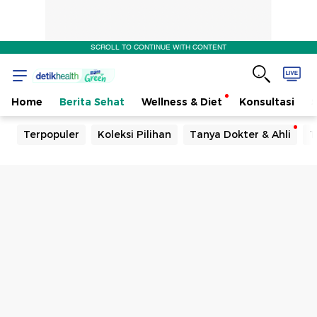
SCROLL TO CONTINUE WITH CONTENT
Home
Berita Sehat
Wellness & Diet
Konsultasi
Terpopuler
Koleksi Pilihan
Tanya Dokter & Ahli
T