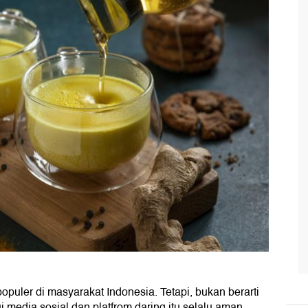
puler di masyarakat Indonesia. Tetapi, bukan berarti
 media sosial dan platfrom daring itu selalu aman