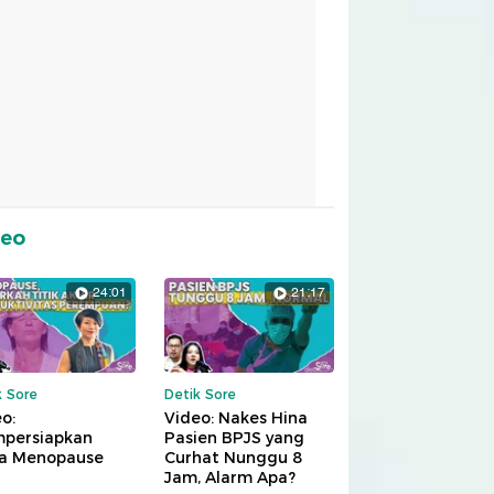
deo
24:01
21:17
k Sore
Detik Sore
o:
Video: Nakes Hina
persiapkan
Pasien BPJS yang
a Menopause
Curhat Nunggu 8
Jam, Alarm Apa?