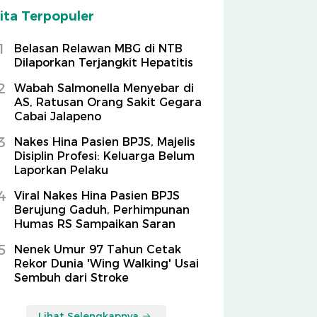
ita Terpopuler
1
Belasan Relawan MBG di NTB
Dilaporkan Terjangkit Hepatitis
2
Wabah Salmonella Menyebar di
AS, Ratusan Orang Sakit Gegara
Cabai Jalapeno
3
Nakes Hina Pasien BPJS, Majelis
Disiplin Profesi: Keluarga Belum
Laporkan Pelaku
4
Viral Nakes Hina Pasien BPJS
Berujung Gaduh, Perhimpunan
Humas RS Sampaikan Saran
5
Nenek Umur 97 Tahun Cetak
Rekor Dunia 'Wing Walking' Usai
Sembuh dari Stroke
Lihat Selengkapnya