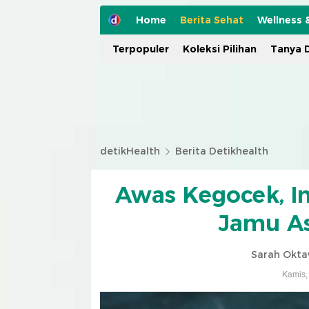
Home
Berita Sehat
Wellness 
Terpopuler
Koleksi Pilihan
Tanya D
detikHealth
Berita Detikhealth
Awas Kegocek, I
Jamu As
Sarah Okta
Kamis,