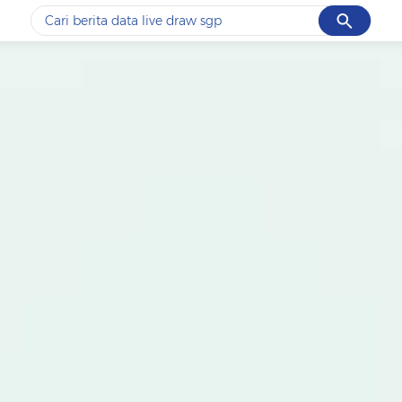
Cancel
Yang sedang ramai dicari
#1
data live draw sgp
#2
piala presiden 2026
#3
prabowo
#4
iran
#5
gempa hari ini
Promoted
Terakhir yang dicari
Loading...