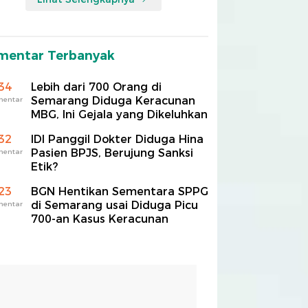
mentar Terbanyak
34
Lebih dari 700 Orang di
Semarang Diduga Keracunan
mentar
MBG, Ini Gejala yang Dikeluhkan
32
IDI Panggil Dokter Diduga Hina
Pasien BPJS, Berujung Sanksi
mentar
Etik?
23
BGN Hentikan Sementara SPPG
di Semarang usai Diduga Picu
mentar
700-an Kasus Keracunan