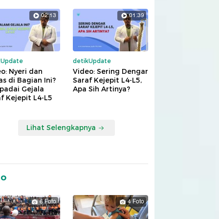
02:13
01:39
kUpdate
detikUpdate
o: Nyeri dan
Video: Sering Dengar
s di Bagian Ini?
Saraf Kejepit L4-L5,
padai Gejala
Apa Sih Artinya?
f Kejepit L4-L5
Lihat Selengkapnya
to
6 Foto
4 Foto