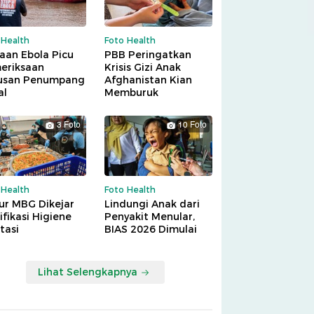
 Health
Foto Health
aan Ebola Picu
PBB Peringatkan
eriksaan
Krisis Gizi Anak
usan Penumpang
Afghanistan Kian
al
Memburuk
3 Foto
10 Foto
 Health
Foto Health
ur MBG Dikejar
Lindungi Anak dari
ifikasi Higiene
Penyakit Menular,
tasi
BIAS 2026 Dimulai
Lihat Selengkapnya