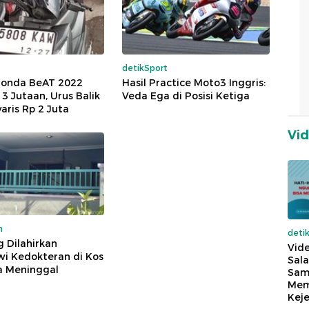
detikSport
Honda BeAT 2022
Hasil Practice Moto3 Inggris:
 3 Jutaan, Urus Balik
Veda Ega di Posisi Ketiga
ris Rp 2 Juta
Vi
m
deti
g Dilahirkan
Vide
wi Kedokteran di Kos
Sala
a Meninggal
Sam
Mem
Keje