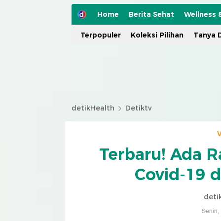
Home
Berita Sehat
Wellness 
Terpopuler
Koleksi Pilihan
Tanya D
detikHealth
Detiktv
V
Terbaru! Ada R
Covid-19 d
deti
Senin,