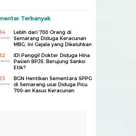
mentar Terbanyak
34
Lebih dari 700 Orang di
Semarang Diduga Keracunan
mentar
MBG, Ini Gejala yang Dikeluhkan
32
IDI Panggil Dokter Diduga Hina
Pasien BPJS, Berujung Sanksi
mentar
Etik?
23
BGN Hentikan Sementara SPPG
di Semarang usai Diduga Picu
mentar
700-an Kasus Keracunan