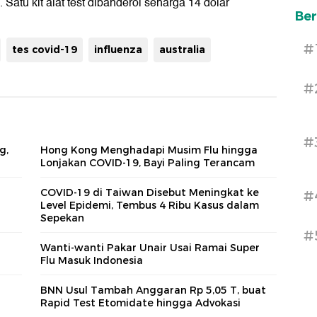
. Satu kit alat test dibanderol seharga 14 dolar
Ber
#
tes covid-19
influenza
australia
#
#
g,
Hong Kong Menghadapi Musim Flu hingga
Lonjakan COVID-19, Bayi Paling Terancam
COVID-19 di Taiwan Disebut Meningkat ke
#
Level Epidemi, Tembus 4 Ribu Kasus dalam
Sepekan
#
Wanti-wanti Pakar Unair Usai Ramai Super
Flu Masuk Indonesia
BNN Usul Tambah Anggaran Rp 5,05 T, buat
Rapid Test Etomidate hingga Advokasi