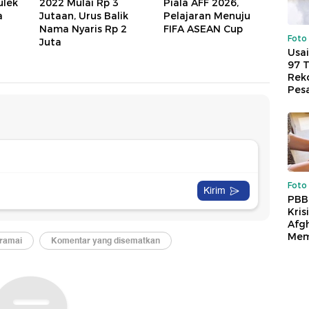
ulek
2022 Mulai Rp 3
Piala AFF 2026,
a
Jutaan, Urus Balik
Pelajaran Menuju
Nama Nyaris Rp 2
FIFA ASEAN Cup
Foto
Juta
Usai
97 
Reko
Pes
Foto
PBB
Kris
Afg
Mem