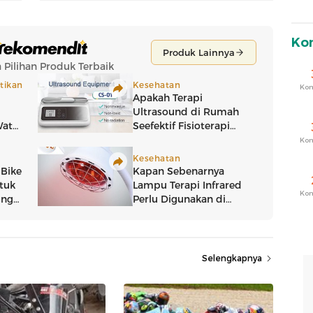
Ko
Ko
Ko
Ko
Selengkapnya