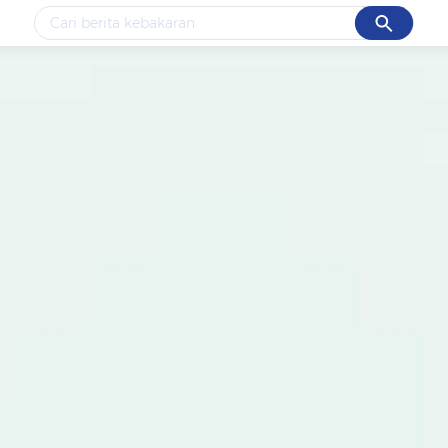
Cancel
Yang sedang ramai dicari
#1
data live draw sgp
#2
k-talk
#3
kebakaran
#4
prabowo
#5
gempa hari ini
Promoted
Terakhir yang dicari
Loading...