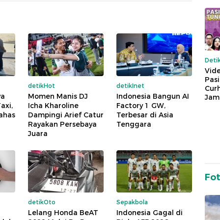
Deti
Vide
Pas
detikHot
detikInet
Cur
ya
Momen Manis DJ
Indonesia Bangun AI
Jam
axi,
Icha Kharoline
Factory 1 GW,
bahas
Dampingi Arief Catur
Terbesar di Asia
Rayakan Persebaya
Tenggara
Juara
Fo
detikOto
Sepakbola
Lelang Honda BeAT
Indonesia Gagal di