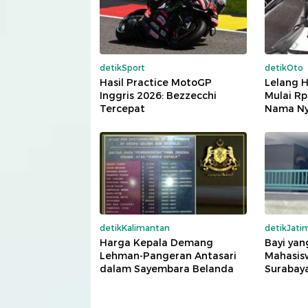
detikSport
detikOto
Hasil Practice MotoGP
Lelang 
Inggris 2026: Bezzecchi
Mulai Rp
Tercepat
Nama Nya
detikKalimantan
detikJati
Harga Kepala Demang
Bayi yan
Lehman-Pangeran Antasari
Mahasis
dalam Sayembara Belanda
Surabay