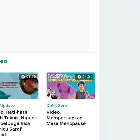
deo
01:19
24:01
kUpdate
Detik Sore
o: Hati-hati!
Video:
h Teknik, Ngulek
Mempersiapkan
bel Juga Bisa
Masa Menopause
icu Saraf
pit