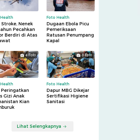
 Health
Foto Health
 Stroke, Nenek
Dugaan Ebola Picu
Tahun Pecahkan
Pemeriksaan
r Berdiri di Atas
Ratusan Penumpang
awat
Kapal
4 Foto
3 Foto
 Health
Foto Health
 Peringatkan
Dapur MBG Dikejar
is Gizi Anak
Sertifikasi Higiene
hanistan Kian
Sanitasi
buruk
Lihat Selengkapnya