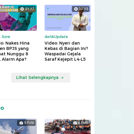
21:17
02:13
k Sore
detikUpdate
o: Nakes Hina
Video: Nyeri dan
ien BPJS yang
Kebas di Bagian Ini?
hat Nunggu 8
Waspadai Gejala
, Alarm Apa?
Saraf Kejepit L4-L5
Lihat Selengkapnya
to
5 Foto
6 Foto