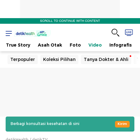
SCROLL TO CONTINUE WITH CONTENT
True Story
Asah Otak
Foto
Video
Infografis
Terpopuler
Koleksi Pilihan
Tanya Dokter & Ahli
T
Berbagi konsultasi kesehatan di sini
Kirim
detikHealth
detikTV