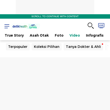
SCROLL TO CONTINUE WITH CONTENT
True Story
Asah Otak
Foto
Video
Infografis
Terpopuler
Koleksi Pilihan
Tanya Dokter & Ahli
T